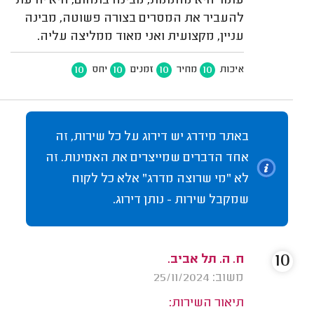
עומר היא מהממת, מבינה בתחום, היא יודעת
להעביר את המסרים בצורה פשוטה, מבינה
עניין, מקצועית ואני מאוד ממליצה עליה.
10
10
10
10
איכות
מחיר
זמנים
יחס
באתר מידרג יש דירוג על כל שירות, זה
אחד הדברים שמייצרים את האמינות. זה
לא "מי שרוצה מדרג" אלא כל לקוח
שמקבל שירות - נותן דירוג.
10
ח. ה. תל אביב.
משוב: 25/11/2024
תיאור השירות: