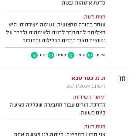
סדנת אימהות ובנות.
חוות דעת:
עומר בחורה מקצועית, נעימה ויצירתית. היא
הצליחה להתחבר לבנות ולאימהות ולדבר על
נושאים מאוד כבדים בקלילות ובהומור.
9
10
9
10
איכות
מחיר
זמנים
יחס
10
ת. מ. כפר סבא.
משוב: 25/11/2024
תיאור השירות:
הדרכת הורים עבור מתבגרת שכללה פגישה
בזום כשעה.
חוות דעת:
אני ממש ממליצה. הייתה לנו פגישה אחת