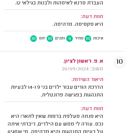
העברת סדנא לאימהות ולבנות בגילאי 12.
חוות דעת:
היא מקסימה. מדהימה.
10
10
9
10
איכות
מחיר
זמנים
יחס
10
א. פ. ראשון לציון.
משוב: 26/09/2024
תיאור השירות:
הדרכת הורים עבור ילדים בני 9 ו-14 לבעיות
התנהגות בפגישה פרונטלית.
חוות דעת:
היא מנחה מעלפת ברמות שאין לתאר! היא
נכס. עזרה לי ממש עם הילדים, דיברתי איתה
על בעיות התנהגות והיא מדהימה. מי שמגיע