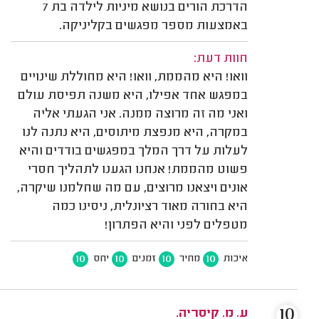
הדרכת הורים בנושא מיניות לילדה בת 7
באמצעות מספר מפגשים בקליניקה.
חוות דעת:
וואו! היא מהממת, וואו! היא מחוללת שינויים
במפגש אחד אפילו, היא משנה תפיסת עולם
ואני מה זה מרוצה ממנה. אני הגעתי אליה
במקרה, היא מנפצת מיתוסים, היא נתנה לנו
לעלות על דרך המלך במפגשים בודדים והיא
פשוט מהממת! אנחנו הגענו לתהליך חסרי
אונים ויצאנו מרוצים, עם מה שחלמנו שיקרה,
היא בחורה מאוד רציונלית, ניסינו כמה
מטפלים לפני והיא הפתרון!
10
10
10
10
איכות
מחיר
זמנים
יחס
10
ע. מ. קיסריה.