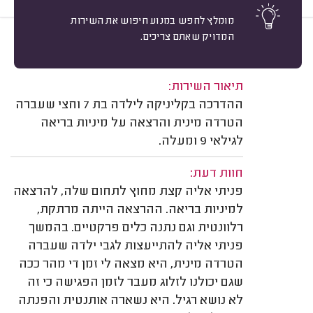
מומלץ לחפש במנוע חיפוש את השירות
המדויק שאתם צריכים.
10
נ. פ. פרדס חנה-כרכור.
מיון
משוב: 28/06/2024
תיאור השירות:
ההדרכה בקליניקה לילדה בת 7 וחצי שעברה
הטרדה מינית והרצאה על מיניות בריאה
לגילאי 9 ומעלה.
חוות דעת:
פניתי אליה קצת מחוץ לתחום שלה, להרצאה
למיניות בריאה. ההרצאה הייתה מרתקת,
רלוונטית וגם נתנה כלים פרקטיים. בהמשך
פניתי אליה להתייעצות לגבי ילדה שעברה
הטרדה מינית, היא מצאה לי זמן די מהר ככה
שגם יכולנו לזלוג מעבר לזמן הפגישה כי זה
לא נושא רגיל. היא נשארה אותנטית והפנתה