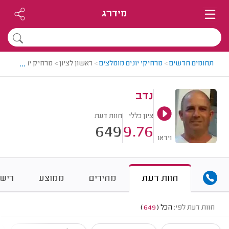
מידרג
...
תחומים חדשים
>
מרחיקי יונים מומלצים
>
ראשון לציון > מרחיק יונים מומלץ
נדב
ציון כללי
חוות דעת
649
9.76
וידאו
חוות דעת
מחירים
ממוצע
רישו
חוות דעת לפי:
הכל
(
649
)