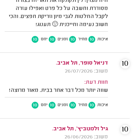
היה מצוין! לין תקתקה את האריזה בצורה
מסודרת וחשבה על כל פרט ואפילו עזרה
לקבל החלטות לגבי מיון וזריקת חפצים. והכי
חשוב נעימה וחייכנית 🙂 תענוג!
10
10
10
10
איכות
מחיר
זמנים
יחס
10
דניאל סופר, תל אביב.
משוב: 26/07/2026
חוות דעת:
שווה יותר מכל דבר אחר בבית. מאוד מרוצה!
10
10
10
10
איכות
מחיר
זמנים
יחס
10
גיל זלמנוביץ', תל אביב.
משוב: 26/06/2026