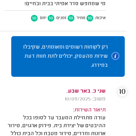
מי שמחפש סדר אמיתי בבית ובחיים!
10
10
10
10
איכות
מחיר
זמנים
יחס
רק לקוחות רשומים ומאומתים, שקיבלו
שירות מהעסק, יכולים לתת חוות דעת
במידרג.
10
שני כ. באר שבע.
משוב: 10/09/2025
תיאור השירות:
עזרה מתחילת המעבר עד לסופו בכל
ההיבטים של יצירת בית. פירוק ארגזים, סידור
ארונות וחדרים, סידור מטבח וכל הבית כולל