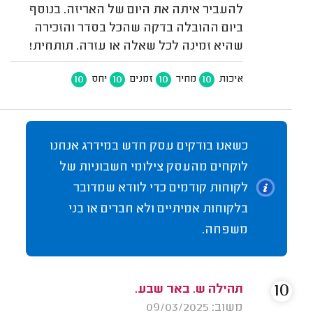
להעביר איתה את היום של האריזה. בנוסף
ביום ההובלה בדקה שהכל בסדר והזכירה
שהיא זמינה לכל שאלה או עזרה. תותחית!
10
10
10
10
איכות
מחיר
זמנים
יחס
כשאנו בודקים עסק חדש במידרג אנחנו
לוקחים מהעסק צילומי חשבוניות של
לקוחות קודמים כדי לוודא שמדובר
בלקוחות אמיתיים ולא חברים או בני
משפחה.
10
תהילה ש. באר שבע.
משוב: 09/03/2025