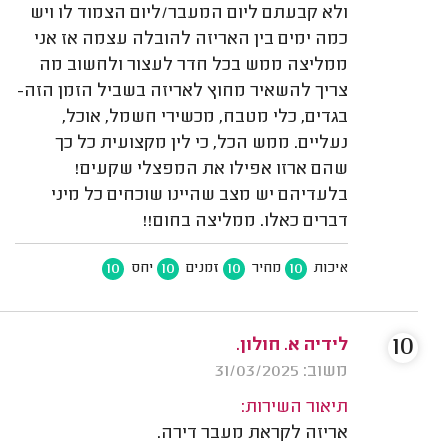
ולא קבעתם ליום המעבר/ליום הצמוד לו ויש
כמה ימים בין האריזה להובלה עצמה אז אני
ממליצה ממש בכל חדר לעצור ולחשוב מה
צריך להשאיר מחוץ לאריזה בשביל הזמן הזה-
בגדים, כלי מטבח, מכשירי חשמל, אוכל,
נעליים. ממש הכל, כי לין מקצועית כל כך
שהם ארזו אפילו את המפצלי שקעים!
בלעדיהם יש מצב שהיינו שוכחים כל מיני
דברים כאלו. ממליצה בחום!!
10
10
10
10
איכות
מחיר
זמנים
יחס
10
לידיה א. חולון.
משוב: 31/03/2025
תיאור השירות:
אריזה לקראת מעבר דירה.