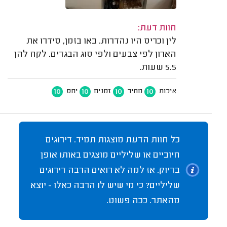
חוות דעת:
לין וכריס היו נהדרות. באו בזמן, סידרו את
הארון לפי צבעים ולפי סוג הבגדים. לקח להן
5.5 שעות.
10
10
10
10
איכות
מחיר
זמנים
יחס
כל חוות הדעת מוצגות תמיד. דירוגים
חיוביים או שליליים מוצגים באותו אופן
בדיוק. אז למה לא רואים הרבה דירוגים
שליליים? כי מי שיש לו הרבה כאלו - יוצא
מהאתר. ככה פשוט.