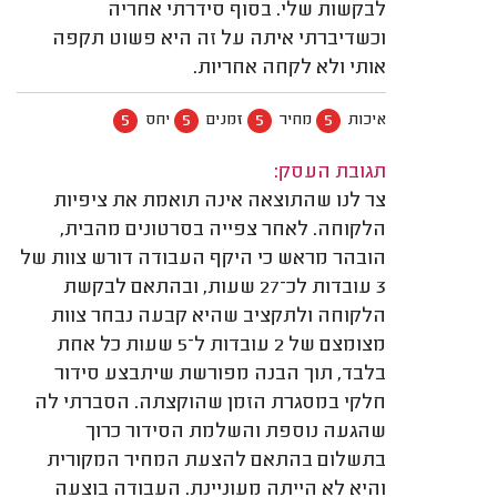
לבקשות שלי. בסוף סידרתי אחריה
וכשדיברתי איתה על זה היא פשוט תקפה
אותי ולא לקחה אחריות.
5
5
5
5
איכות
מחיר
זמנים
יחס
תגובת העסק:
צר לנו שהתוצאה אינה תואמת את ציפיות
הלקוחה. לאחר צפייה בסרטונים מהבית,
הובהר מראש כי היקף העבודה דורש צוות של
3 עובדות לכ־27 שעות, ובהתאם לבקשת
הלקוחה ולתקציב שהיא קבעה נבחר צוות
מצומצם של 2 עובדות ל־5 שעות כל אחת
בלבד, תוך הבנה מפורשת שיתבצע סידור
חלקי במסגרת הזמן שהוקצתה. הסברתי לה
שהגעה נוספת והשלמת הסידור כרוך
בתשלום בהתאם להצעת המחיר המקורית
והיא לא הייתה מעוניינת. העבודה בוצעה