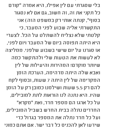
בלי שסגרתי עם לין אפילו, היא אמרה "קודם
כל תקני את זה, זה חשוב, גם אם לא נסגור
בסוף", קנתה אותי רק במשפט הזה) אני
התקשרתי אליה שבוע לפני המעבר, כי
קלטתי שלא נצליח להשתלט על הכל. לצערי
היא היתה תפוסה ביום של המעבר ויום לפני,
אז סגרנו על יום שישי בשבוע שלפני. ממליצה
לא לעשות את הטעות שלי ולהתקשר כמה
שיותר מוקדם! המהירות והיעילות של לין
ואבא שלה היתה מדהימה, הערכת הזמן
המקדימה של לין היתה 7 שעות, ובסוף לקח
להם רק 5.5 שעות ושילמנו כמובן רק על הזמן
שהיו. היא נתנה לנו הוראות לתת למובילים,
על כל ארגז הם מספר חדר, ואת "מקרא"
החדרים נתלה בבית החדש בשביל המובילים,
ועל כל חדר נתלה את המספר בגדול כדי
שידעו לאן להכניס כל דבר ישר. אם אתם כמוני