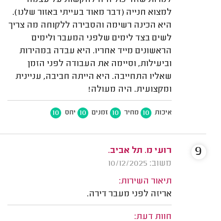
למצוא חנייה (דבר מאוד בעייתי באזור שלנו).
היא הכינה רשימה והסבירה ללקוחה מה צריך
לשים בצד לימים שלפני המעבר ולימים
הראשונים מייד אחריו. היא עבדה במהירות
וביעילות, וסיימה את העבודה לפני הזמן
שאליו התחייבה. היא הייתה חביבה, עניינית
ומקצועית. היה מעולה!
10
10
10
10
איכות
מחיר
זמנים
יחס
9
רועי מ. תל אביב.
משוב: 10/12/2025
תיאור השירות:
אריזה לפני מעבר דירה.
חוות דעת: