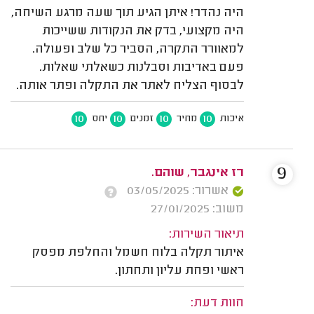
היה נהדר! איתן הגיע תוך שעה מרגע השיחה,
היה מקצועי, בדק את הנקודות ששייכות
למאוורר התקרה, הסביר כל שלב ופעולה.
פעם באדיבות וסבלנות כשאלתי שאלות.
לבסוף הצליח לאתר את התקלה ופתר אותה.
10
10
10
10
איכות
מחיר
זמנים
יחס
9
רז אינגבר, שוהם.
אשרור: 03/05/2025
משוב: 27/01/2025
תיאור השירות:
איתור תקלה בלוח חשמל והחלפת מפסק
ראשי ופחת עליון ותחתון.
חוות דעת: