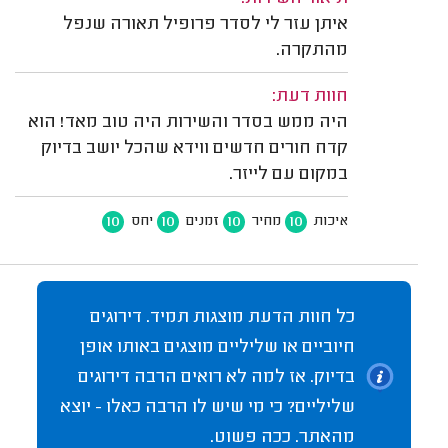
איתן עזר לי לסדר פרופיל תאורה שנפל
מהתקרה.
חוות דעת:
היה ממש בסדר והשירות היה טוב מאד! הוא
קדח חורים חדשים ווידא שהכל יושב בדיוק
במקום עם לייזר.
10
10
10
10
איכות
מחיר
זמנים
יחס
כל חוות הדעת מוצגות תמיד. דירוגים
חיוביים או שליליים מוצגים באותו אופן
בדיוק. אז למה לא רואים הרבה דירוגים
שליליים? כי מי שיש לו הרבה כאלו - יוצא
מהאתר. ככה פשוט.