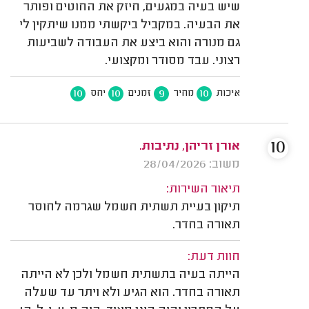
שיש בעיה במגעים, חיזק את החוטים ופותר
את הבעיה. במקביל ביקשתי ממנו שיתקין לי
גם מנורה והוא ביצע את העבודה לשביעות
רצוני. עבד מסודר ומקצועי.
10
10
9
10
איכות
מחיר
זמנים
יחס
10
אורן זריהן, נתיבות.
משוב: 28/04/2026
תיאור השירות:
תיקון בעיית תשתית חשמל שגרמה לחוסר
תאורה בחדר.
חוות דעת:
הייתה בעיה בתשתית חשמל ולכן לא הייתה
תאורה בחדר. הוא הגיע ולא ויתר עד שעלה