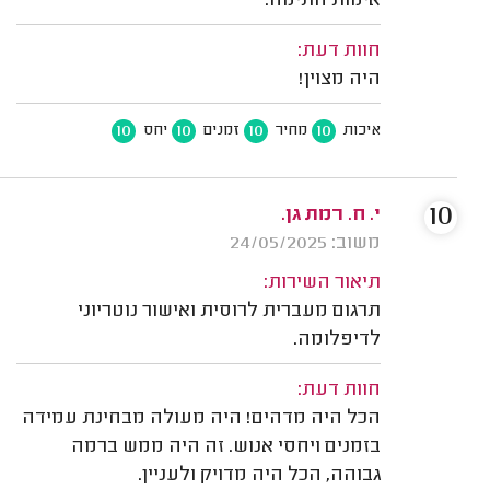
אימות חתימה.
חוות דעת:
היה מצוין!
10
10
10
10
איכות
מחיר
זמנים
יחס
10
י. ח. רמת גן.
משוב: 24/05/2025
תיאור השירות:
תרגום מעברית לרוסית ואישור נוטריוני
לדיפלומה.
חוות דעת:
הכל היה מדהים! היה מעולה מבחינת עמידה
בזמנים ויחסי אנוש. זה היה ממש ברמה
גבוהה, הכל היה מדויק ולעניין.