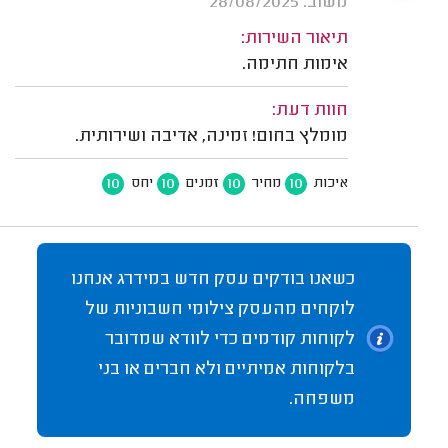
משוב: 28/08/2025
תיאור השירות:
אימות חתימה.
חוות דעת:
מומלץ בחום! זמינה, אדיבה ושירותית.
10
10
10
10
איכות
מחיר
זמנים
יחס
כשאנו בודקים עסק חדש במידרג אנחנו
לוקחים מהעסק צילומי חשבוניות של
לקוחות קודמים כדי לוודא שמדובר
בלקוחות אמיתיים ולא חברים או בני
משפחה.