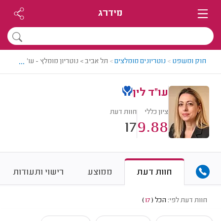
מידרג
...
חוק ומשפט
>
נוטריונים מומלצים
>
תל אביב > נוטריון מומלץ - עו"ד לין
עו"ד לין
ציון כללי
חוות דעת
17
9.88
חוות דעת
ממוצע
רישוי ותעודות
חוות דעת לפי:
הכל
(
17
)