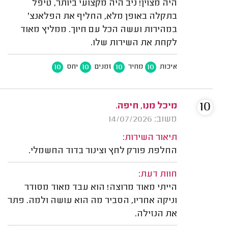
היה מצוין! ניב היה מקצועי ביותר, טיפל
בתקלה באופן מלא, החליף את הפלאנצ'
במהירות ועשה הכל עם חיוך. ממליץ מאוד
לקחת את השירות שלו.
10
10
10
10
איכות
מחיר
זמנים
יחס
10
מיכל מנו, חיפה.
משוב: 14/07/2026
תיאור השירות:
החלפת פורק לחץ וצינור בדוד החשמלי.
חוות דעת:
הייתי מאוד מרוצה! הוא עבד מאוד מסודר
וניקה אחריו, הסביר מה הוא עושה ולמה. פתר
את הנזילה.