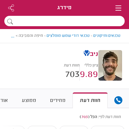
מידרג
...
טכנאים ותיקונים
>
טכנאי דודי שמש מומלצים
>
חיפה והסביבה > טכנאי דוד
ניב
ציון כללי
חוות דעת
703
9.89
חוות דעת
מחירים
ממוצע
אודו
חוות דעת לפי:
הכל
(
703
)