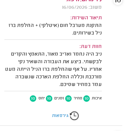
10
משוב: 16/06/2026
תיאור השירות:
התקנת מערבל חום (איטלקי) + החלפת ברז
ניל בשירותים.
חוות דעת:
ניב היה נחמד ואדיב מאוד, התאמץ והקדים
לבקשתי. ביצע את העבודה והשאיר נקי
אחריו. על אף שהחלפת ברז הניל הייתה מעט
מורכבת וכללה החלפת הארכה שנשברה
עמד במחיר שסיכם.
10
10
10
10
איכות
מחיר
זמנים
יחס
גירסאות