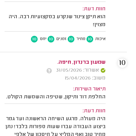
חוות דעת:
הוא תיקן צינור שנקרע במקצועיות רבה. היה
מצוין!
10
10
10
10
איכות
מחיר
זמנים
יחס
10
שמעון ברנדון, חיפה.
אשרור: 31/05/2026
משוב: 15/04/2026
תיאור השירות:
החלפת דוד ותיקון, שטיפה והשמשת הקולט.
חוות דעת:
היה מעולה. מרגע השיחה הראשונה ועד גמר
ביצוע העבודה עברו שעות ספורות בלבד! נתן
מחיר טוב ואף המליץ על חיסכון של אלפי