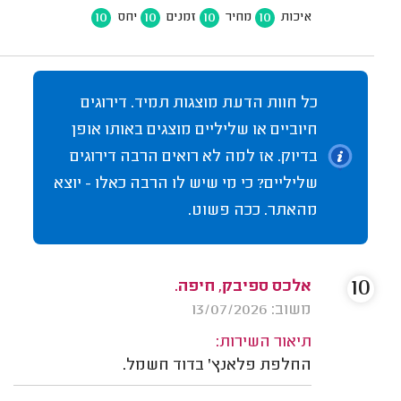
10
10
10
10
איכות
מחיר
זמנים
יחס
כל חוות הדעת מוצגות תמיד. דירוגים
חיוביים או שליליים מוצגים באותו אופן
בדיוק. אז למה לא רואים הרבה דירוגים
שליליים? כי מי שיש לו הרבה כאלו - יוצא
מהאתר. ככה פשוט.
10
אלכס ספיבק, חיפה.
משוב: 13/07/2026
תיאור השירות:
החלפת פלאנץ' בדוד חשמל.