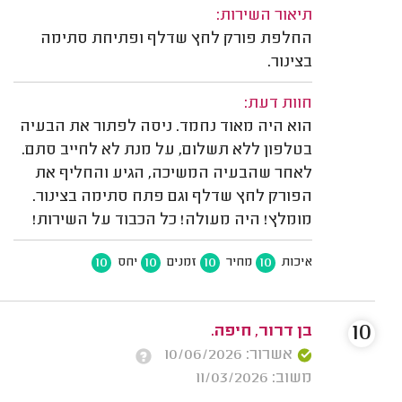
תיאור השירות:
החלפת פורק לחץ שדלף ופתיחת סתימה
בצינור.
חוות דעת:
הוא היה מאוד נחמד. ניסה לפתור את הבעיה
בטלפון ללא תשלום, על מנת לא לחייב סתם.
לאחר שהבעיה המשיכה, הגיע והחליף את
הפורק לחץ שדלף וגם פתח סתימה בצינור.
מומלץ! היה מעולה! כל הכבוד על השירות!
10
10
10
10
איכות
מחיר
זמנים
יחס
10
בן דרור, חיפה.
אשרור: 10/06/2026
משוב: 11/03/2026