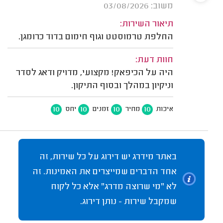
משוב: 03/08/2026
תיאור השירות:
החלפת טרמוסטט וגוף חימום בדוד כרומגן.
חוות דעת:
היה על הכיפאק! מקצועי, מדויק ודאג לסדר
וניקיון במהלך ובסוף התיקון.
10
10
10
10
איכות
מחיר
זמנים
יחס
באתר מידרג יש דירוג על כל שירות, זה
אחד הדברים שמייצרים את האמינות. זה
לא "מי שרוצה מדרג" אלא כל לקוח
שמקבל שירות - נותן דירוג.