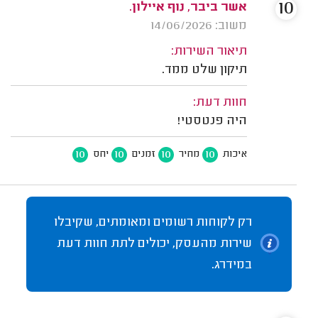
10
אשר ביבר, נוף איילון.
משוב: 14/06/2026
תיאור השירות:
תיקון שלט ממד.
חוות דעת:
היה פנטסטי!
10
10
10
10
איכות
מחיר
זמנים
יחס
רק לקוחות רשומים ומאומתים, שקיבלו
שירות מהעסק, יכולים לתת חוות דעת
במידרג.