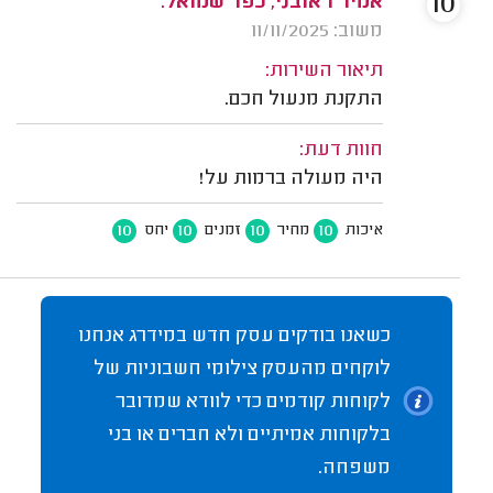
10
אמיר ראובני, כפר שמואל.
משוב: 11/11/2025
תיאור השירות:
התקנת מנעול חכם.
חוות דעת:
היה מעולה ברמות על!
10
10
10
10
איכות
מחיר
זמנים
יחס
כשאנו בודקים עסק חדש במידרג אנחנו
לוקחים מהעסק צילומי חשבוניות של
לקוחות קודמים כדי לוודא שמדובר
בלקוחות אמיתיים ולא חברים או בני
משפחה.