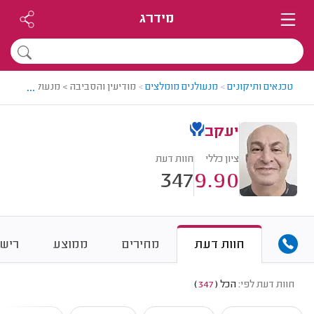
מידרג
...
טכנאים ותיקונים
>
מנעולנים מומלצים
>
מודיעין והסביבה > מנעולן מומלץ -
יעקב
ציון כללי
חוות דעת
347
9.90
חוות דעת
מחירים
ממוצע
רישו
חוות דעת לפי:
הכל
(
347
)