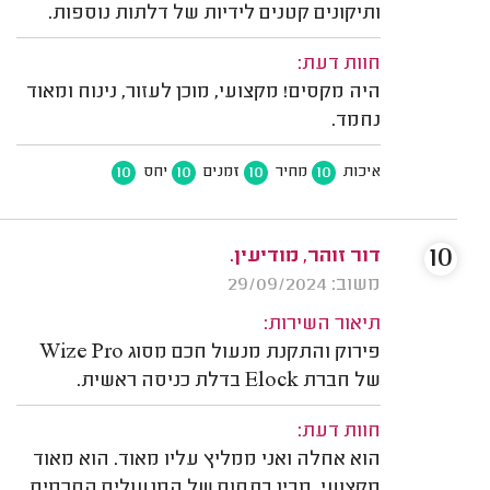
ותיקונים קטנים לידיות של דלתות נוספות.
חוות דעת:
היה מקסים! מקצועי, מוכן לעזור, נינוח ומאוד
נחמד.
10
10
10
10
איכות
מחיר
זמנים
יחס
10
דור זוהר, מודיעין.
משוב: 29/09/2024
תיאור השירות:
פירוק והתקנת מנעול חכם מסוג Wize Pro
של חברת Elock בדלת כניסה ראשית.
חוות דעת:
הוא אחלה ואני ממליץ עליו מאוד. הוא מאוד
מקצועי, מבין בתחום של המנעולים החכמים