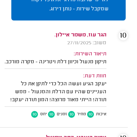
שמקבל שירות - נותן דירוג.
10
הגר עוז, משמר איילון.
משוב: 27/11/2025
תיאור השירות:
תיקון מנעול וכיוון דלת ויטרינה - מקרה מורכב.
חוות דעת:
יעקב הגיע ועשה הכל כדי לתקן את כל
העניינים שהיו עם הדלת והמנעול - ממש
תודה! הייתי מאוד מרוצה! המון תודה יעקב!
10
10
10
10
איכות
מחיר
זמנים
יחס