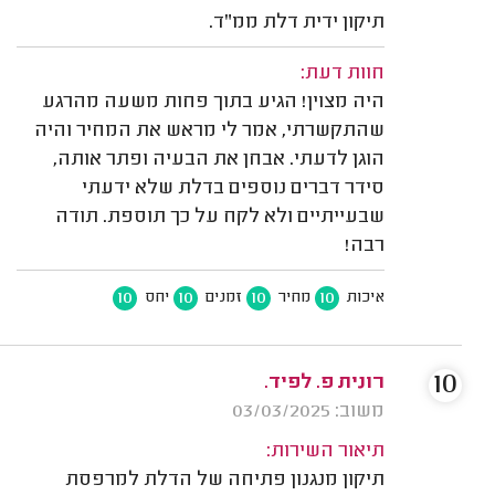
תיקון ידית דלת ממ"ד.
חוות דעת:
היה מצוין! הגיע בתוך פחות משעה מהרגע
שהתקשרתי, אמר לי מראש את המחיר והיה
הוגן לדעתי. אבחן את הבעיה ופתר אותה,
סידר דברים נוספים בדלת שלא ידעתי
שבעייתיים ולא לקח על כך תוספת. תודה
רבה!
10
10
10
10
איכות
מחיר
זמנים
יחס
10
רונית פ. לפיד.
משוב: 03/03/2025
תיאור השירות:
תיקון מנגנון פתיחה של הדלת למרפסת