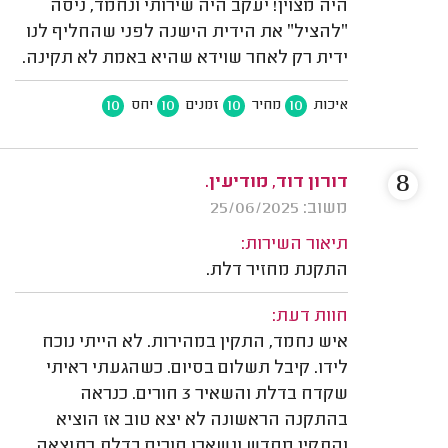
היה מצוין! יעקב היה שירותי ונחמד, ניסה
״להציל״ את הידית הישנה לפני שהחליף לנו
ידית רק לאחר שוידא שהיא באמת לא תקינה.
10
10
10
10
איכות
מחיר
זמנים
יחס
8
דורון דוד, מודיעין.
משוב: 25/06/2025
תיאור השירות:
התקנת מחזיר דלת.
חוות דעת:
איש נחמד, התקין במהירות. לא הייתי נוכח
לידו. קיבל תשלום בסיום. כשהגעתי ראיתי
שקדח בדלת והשאיר 3 חורים. כנראה
בהתקנה הראשונה לא יצא טוב אז הוציא
והתקין מחדש ונשארו חורים בדלת כתוצאה