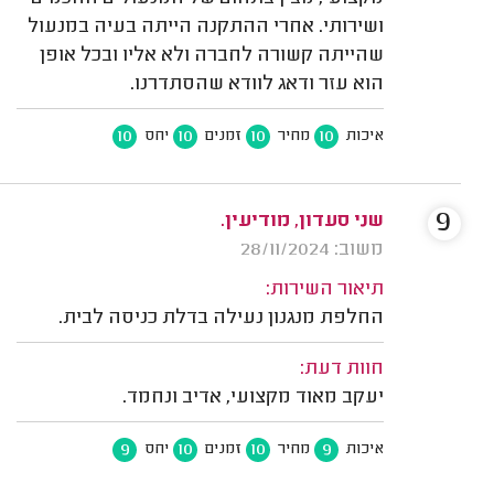
ושירותי. אחרי ההתקנה הייתה בעיה במנעול
שהייתה קשורה לחברה ולא אליו ובכל אופן
הוא עזר ודאג לוודא שהסתדרנו.
10
10
10
10
איכות
מחיר
זמנים
יחס
9
שני סעדון, מודיעין.
משוב: 28/11/2024
תיאור השירות:
החלפת מנגנון נעילה בדלת כניסה לבית.
חוות דעת:
יעקב מאוד מקצועי, אדיב ונחמד.
9
10
10
9
איכות
מחיר
זמנים
יחס