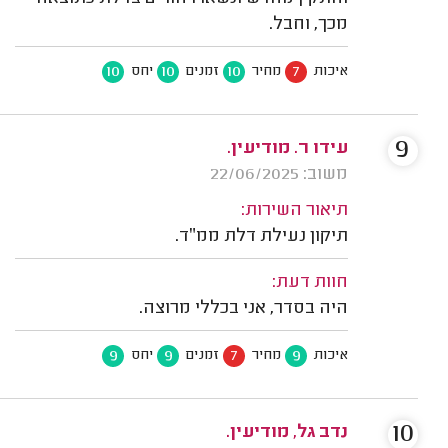
מכך, וחבל.
10
10
10
7
איכות
מחיר
זמנים
יחס
9
עידו ר. מודיעין.
משוב: 22/06/2025
תיאור השירות:
תיקון נעילת דלת ממ״ד.
חוות דעת:
היה בסדר, אני בכללי מרוצה.
9
9
7
9
איכות
מחיר
זמנים
יחס
10
נדב גל, מודיעין.