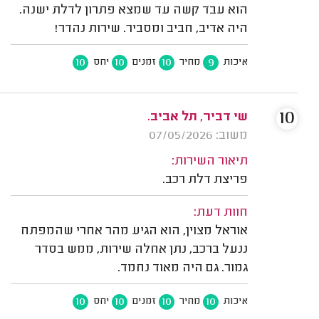
הוא עבד קשה עד שמצא פתרון לדלת ישנה.
היה אדיב, חביב ומסביר. שירות נהדר!
10
10
10
9
איכות
מחיר
זמנים
יחס
10
שי דביר, תל אביב.
משוב: 07/05/2026
תיאור השירות:
פריצת דלת רכב.
חוות דעת:
אוראל מצוין, הוא הגיע מהר אחרי שהמפתח
ננעל ברכב, נתן אחלה שירות, ממש בסדר
גמור. גם היה מאוד נחמד.
10
10
10
10
איכות
מחיר
זמנים
יחס