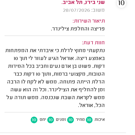
10
שני בירנ, תל אביב.
משוב: 28/07/2026
תיאור השירות:
פריצה והחלפת צילינדר.
חוות דעת:
נתקעתי מחוץ לדלת כי איבדתי את המפתחות
באמצע ריצה. אוראל הגיע לעזור לי תוך 10
דקות. פשוט בן אדם נעים וחביב בכל המידות
הטובות, מקצועי ברמות, ותוך 10 דקות כבר
הדלת הייתה פתוחה. ממש לא לקח לו הרבה
זמן להחליף את הצילינדר. וכל זה הוא עשה
ממש לקראת השבת שנכנסה. ממש תודה על
הכל, אוראל.
10
10
10
10
איכות
מחיר
זמנים
יחס