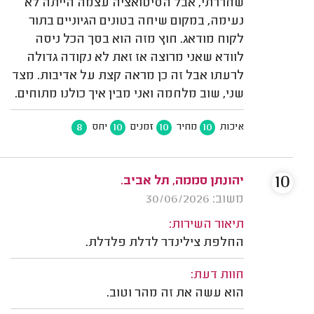
שחררתי, אבל הסיטואציה עצמה הייתה לא
נעימה, במקום שיחה בטונים הגיוניים בתור
לקוח מודאג. חוץ מזה הוא בסך הכל ניסה
לוודא שאני מרוצה אז זאת לא נקודה גדולה
לרעתו אבל זה כן מראה קצת על אדיבות. מצד
שני, שוב מלחמה ואני מבין איך כולנו מתוחים.
8
10
10
10
איכות
מחיר
זמנים
יחס
10
יהונתן סממה, תל אביב.
משוב: 30/06/2026
תיאור השירות:
החלפת צילינדר לדלת פלדלת.
חוות דעת:
הוא עשה את זה מהר וטוב.