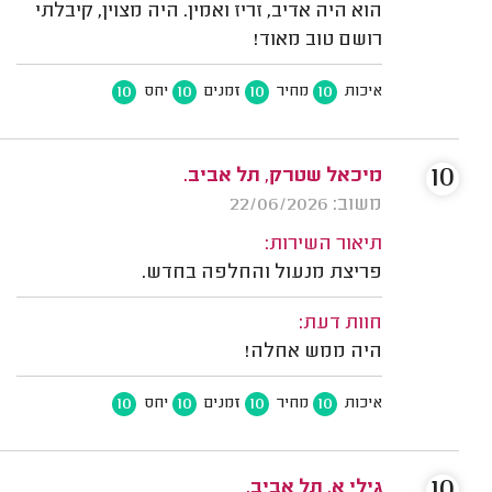
הוא היה אדיב, זריז ואמין. היה מצוין, קיבלתי
רושם טוב מאוד!
10
10
10
10
איכות
מחיר
זמנים
יחס
10
מיכאל שטרק, תל אביב.
משוב: 22/06/2026
תיאור השירות:
פריצת מנעול והחלפה בחדש.
חוות דעת:
היה ממש אחלה!
10
10
10
10
איכות
מחיר
זמנים
יחס
10
גילי א. תל אביב.