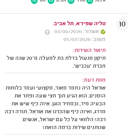
10
10
10
10
איכות
מחיר
זמנים
יחס
10
טליה שפירא, תל אביב.
אשרור: 03/06/2026
משוב: 05/03/2026
תיאור השירות:
תיקון מנעול בדלת בת למעלה מ־20 שנה של
חברת 'עכביש'.
חוות דעת:
אוראל היה נחמד מאוד, מקצועי ועמד בלוחות
הזמנים. הוא הגיע תוך חצי שעה ופתר את
הבעיה מיד, ובמחיר הוגן. איזה כיף שיש את
מדרג, ואיזה כיף שהכרנו את אוראל. תודה רבה
רבה! הלוואי על כל עם ישראל, אנשים
שנותנים שירות ברמה הזאת!