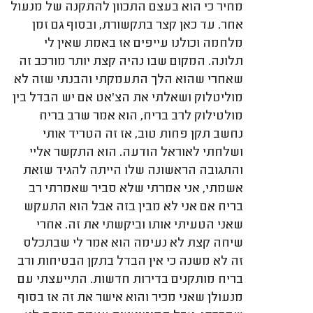
מחיר כי הוא בעצם התכוון להתקנה של מנעול
אחר. עד כאן קצר בתקשורת, ובסוף גם זמן
מלחמה וכולנו עייפים אז באמת שאין לי
תלונה. המקום שבו נהיה קצת יותר מורכב זה
שאחרי שהוא הלך התעמקתי והבנתי שזה לא
מוליטלוק ושאלתי את הצ'אט אם יש הבדל בין
מולטילוק לרב בריח, הוא אמר שרב בריח
נחשב תקן פחות טוב, אז זה הטריד אותי
ושלחתי לאוראל הודעה. הוא התקשר אליי
והתגובה הראשונה שלו הייתה להגיד שזאת
אשמתי, אני אמרתי שלא סביר שאמרתי רב
בריח אם אני לא מבין בזה אבל הוא התעקש
שאני הטעיתי אותו וביקשתי את זה. אחרי
שיחה קצת לא נעימה הוא אמר לי שבתכלס
זה לא משנה כי אין הבדל בתקן הבטיחות ורב
בריח מותקנים בדירות חדשות. התייעצתי עם
מנעולן שאני מכיר והוא אישר את זה אז בסוף