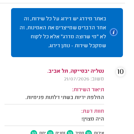
באתר מידרג יש דירוג על כל שירות, זה
אחד הדברים שמייצרים את האמינות. זה
לא "מי שרוצה מדרג" אלא כל לקוח
שמקבל שירות - נותן דירוג.
10
נטליה יבסייקה, תל אביב.
משוב: 21/07/2026
תיאור השירות:
החלפת ידיות בשתי דלתות פנימיות.
חוות דעת:
היה מצוין!
10
10
10
10
איכות
מחיר
זמנים
יחס