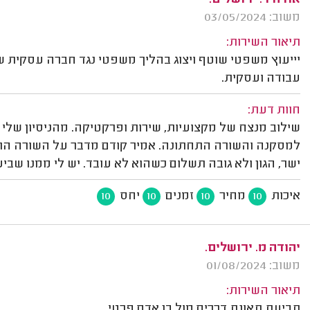
אודה ד. ירושלים.
משוב: 03/05/2024
תיאור השירות:
יייעוץ משפטי שוטף ויצוג בהליך משפטי נגד חברה עסקית של
עבודה ועסקית.
חוות דעת:
למסקנה והשורה התחתונה. אמיר קודם מדבר על השורה התחת
ישר, הגון ולא גובה תשלום כשהוא לא עובד. יש לי ממנו שביע
איכות
מחיר
זמנים
יחס
10
10
10
10
יהודה מ. ירושלים.
משוב: 01/08/2024
תיאור השירות:
תביעת תאונת דרכים מול בן אדם פרטי.