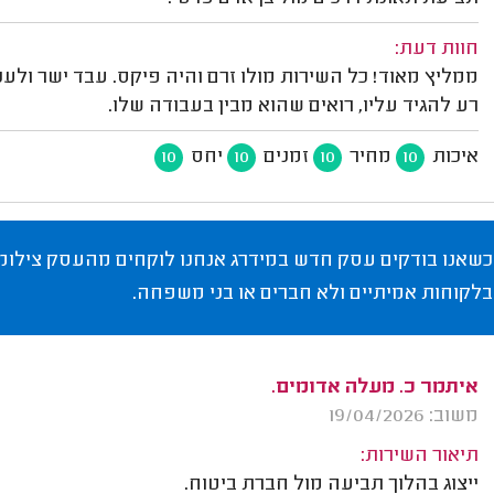
חוות דעת:
ממליץ מאוד! כל השירות מולו זרם והיה פיקס. עבד ישר ולעניי
רע להגיד עליו, רואים שהוא מבין בעבודה שלו.
איכות
מחיר
זמנים
יחס
10
10
10
10
כשאנו בודקים עסק חדש במידרג אנחנו לוקחים מהעסק צילומי
בלקוחות אמיתיים ולא חברים או בני משפחה.
איתמר כ. מעלה אדומים.
משוב: 19/04/2026
תיאור השירות:
ייצוג בהלוך תביעה מול חברת ביטוח.