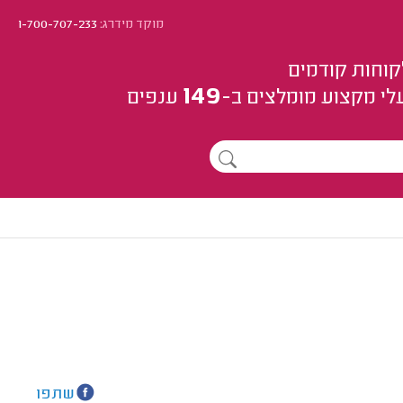
מוקד מידרג:
1-700-707-233
קוחות קודמים
149
לי מקצוע
מומלצים
ב-
ענפים
שתפו