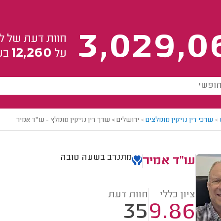
3,029,0
חוות דעת של ל
12,260
על
בע
>
עורכי דין נזיקין מומלצים
>
ירושלים > עורך דין נזיקין מומלץ - עו"ד אמיר
מתנדב בשעה טובה
עו"ד אמיר
ציון כללי
חוות דעת
35
9.86