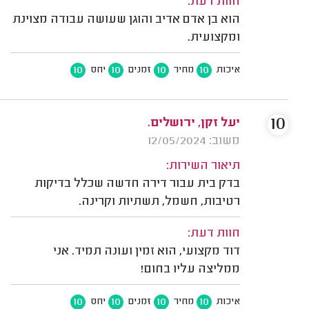
חוות דעת:
הוא בן אדם אדיב והוגן שעושה עבודה מצוינת
ומקצועית.
10
10
10
10
איכות
מחיר
זמנים
יחס
10
יעל זקן, ירושלים.
משוב: 12/05/2024
תיאור השירות:
בדק בית עבור דירה חדשה שכלל בדיקות
רטיבות, חשמל, תשתיות וקרינה.
חוות דעת:
דוד מקצועי, הוא זמין ועונה תמיד. אני
ממליצה עליו בחום!
10
10
10
10
איכות
מחיר
זמנים
יחס