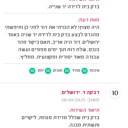
בדק בית לדירה יד שנייה.
חוות דעת:
היה מצוין! לא הכרתי את דוד לפני כן וחיפשתי
מהנדס לבצע בדק בית לדירת יד שניה באזור
ירושלים. דוד היה אדיב, תאם ביקור מהר
בנכס, שלח דוח תוך ימים ספורים ועשה
עבודה מאוד יסודית ומקצועית. ממליץ.
10
10
10
10
איכות
מחיר
זמנים
יחס
10
רבקה ד. ירושלים.
משוב: 28/01/2025
תיאור השירות:
בדק בית שכלל מדידת סטיות, ליקויים
ותשתית מבנה.