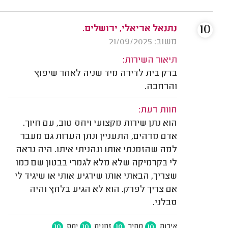
10
נתנאל אריאלי, ירושלים.
משוב: 21/09/2025
תיאור השירות:
בדק בית לדירה מיד שניה לאחר שיפוץ
והרחבה.
חוות דעת:
הוא נתן שירות מקצועי ויחס טוב, עם חיוך.
אדם מדהים, התעניין ונתן הערות גם מעבר
למה שהזמנתי אותו ונהניתי איתו. היה נראה
לי בקרמיקה שלא מלא לגמרי בבטון שם כמו
שצריך, הבאתי אותו שירגיע אותי או שיגיד לי
אם צריך לפרק. הוא לא הגיע בלחץ והיה
סבלני.
10
10
10
10
איכות
מחיר
זמנים
יחס