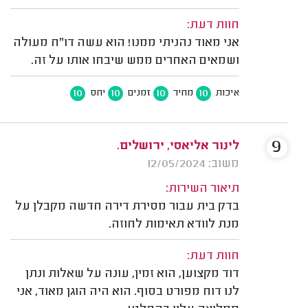
חוות דעת:
אני מאוד נהניתי ממנו! הוא עשה דו"ח מעולה
ושמאים האחרים ממש שיבחו אותו על זה.
10
10
10
10
איכות
מחיר
זמנים
יחס
9
לינור אליאסי, ירושלים.
משוב: 12/05/2024
תיאור השירות:
בדק בית עבור מסירת דירה חדשה מקבלן על
מנת לוודא תאימות לחוזה.
חוות דעת:
דוד מקצוען, הוא זמין, עונה על שאלות ונתן
לנו דוח מפורט בסוף. הוא היה הוגן מאוד, אני