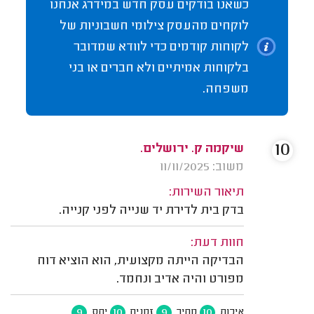
כשאנו בודקים עסק חדש במידרג אנחנו
לוקחים מהעסק צילומי חשבוניות של
לקוחות קודמים כדי לוודא שמדובר
בלקוחות אמיתיים ולא חברים או בני
משפחה.
10
שיקמה ק. ירושלים.
משוב: 11/11/2025
תיאור השירות:
בדק בית לדירת יד שנייה לפני קנייה.
חוות דעת:
הבדיקה הייתה מקצועית, הוא הוציא דוח
מפורט והיה אדיב ונחמד.
9
10
9
10
איכות
מחיר
זמנים
יחס