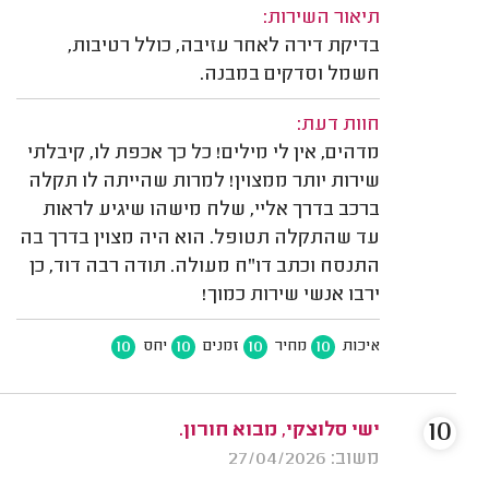
תיאור השירות:
בדיקת דירה לאחר עזיבה, כולל רטיבות,
חשמל וסדקים במבנה.
חוות דעת:
מדהים, אין לי מילים! כל כך אכפת לו, קיבלתי
שירות יותר ממצוין! למרות שהייתה לו תקלה
ברכב בדרך אליי, שלח מישהו שיגיע לראות
עד שהתקלה תטופל. הוא היה מצוין בדרך בה
התנסח וכתב דו"ח מעולה. תודה רבה דוד, כן
ירבו אנשי שירות כמוך!
10
10
10
10
איכות
מחיר
זמנים
יחס
10
ישי סלוצקי, מבוא חורון.
משוב: 27/04/2026