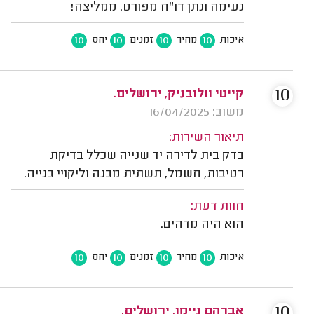
נעימה ונתן דו"ח מפורט. ממליצה!
10
10
10
10
איכות
מחיר
זמנים
יחס
10
קייטי וולובניק, ירושלים.
משוב: 16/04/2025
תיאור השירות:
בדק בית לדירה יד שנייה שכלל בדיקת
רטיבות, חשמל, תשתית מבנה וליקויי בנייה.
חוות דעת:
הוא היה מדהים.
10
10
10
10
איכות
מחיר
זמנים
יחס
10
אברהם ניימן, ירושלים.