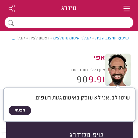
מידרג
...
שיפוץ ועיצוב הבית
>
קבלני איטום מומלצים
>
ראשון לציון > קבלן איטום מו
אפי
ציון כללי
חוות דעת
90
9.91
שימו לב, אני לא עוסק באיטום גגות רעפים.
חוות דעת
ממוצע
רישוי ותעודות
הבנתי
חוות דעת לפי:
הכל
(
90
)
הכי נפוצים
מקום איטום
חומר איטום
עבודו
טיפ ממידרג