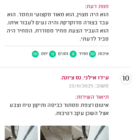
חוות דעת:
הוא היה מצוין, הוא מאוד מקצועי ונחמד. הוא
עבד בצורה מדוקדקת והיה נעים לעבוד איתו.
הוא העביר הצעת מחיר מסודרת. המחיר היה
סביר לדעתי.
10
9
8
10
איכות
מחיר
זמנים
יחס
10
עידו אילני, נס ציונה.
משוב: 23/11/2025
תיאור השירות:
איטום רצפת מסתור כביסה ותיקון טיח וצבע
אצל השכן עקב רטיבות.