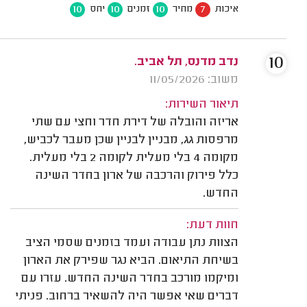
10
10
10
7
איכות
מחיר
זמנים
יחס
10
נדב מדנס, תל אביב.
משוב: 11/05/2026
תיאור השירות:
אריזה והובלה של דירת חדר וחצי עם שתי
מרפסות גג, מבניין לבניין שכן מעבר לכביש,
מקומה 4 בלי מעלית לקומה 2 בלי מעלית.
כלל פירוק והרכבה של ארון בחדר השינה
החדש.
חוות דעת:
הצוות נתן עבודה ועמד בזמנים שסמי הציב
בשיחת התיאום. הביא נגר שפירק את הארון
ומיקמו מורכב בחדר השינה החדש. עזרו עם
דברים שאי אפשר היה להשאיר ברחוב. פניתי