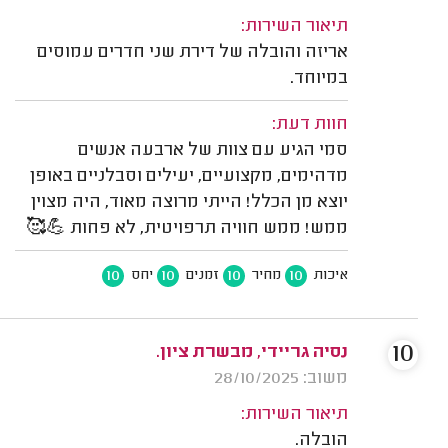
תיאור השירות:
אריזה והובלה של דירת שני חדרים עמוסים
במיוחד.
חוות דעת:
סמי הגיע עם צוות של ארבעה אנשים
מדהימים, מקצועיים, יעילים וסבלניים באופן
יוצא מן הכלל! הייתי מרוצה מאוד, היה מצוין
ממש! ממש חוויה תרפויטית, לא פחות 💪🥰
10
10
10
10
איכות
מחיר
זמנים
יחס
10
נסיה גריידי, מבשרת ציון.
משוב: 28/10/2025
תיאור השירות:
הובלה.