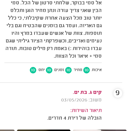
אל סמי בבוקר, שלחתי סרטון של הכל. סמי
הבין שאני צריך עזרה ונתן מחיר הוגן ותכלס
יותר טוב מכל הצעה אחרת שקיבלתי, כי כלל
גם האריזה. ועמד גם בזמנים שהבטיח וגם בלי
תוספות. צוות של אנשים שעבדו במרץ והיו
נעימים ואדיבים, וכשפרקתי הציוד גיליתי שגם
עבדו בזהירות :) באמת רק מילים טובות. תודה
סמי + איאד וכל הצוות.
10
10
10
10
איכות
מחיר
זמנים
יחס
9
קים ג. בת ים.
משוב: 03/05/2026
תיאור השירות:
הובלה של דירת 4 חדרים.