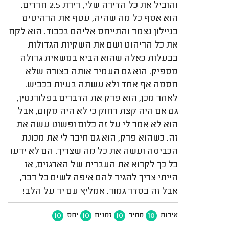
והוביל את כל הדירה שלי, דירת 2.5 חדרים.
הוא אסף כל מה שהיה, עטף את הרהיטים
בניילון נצמד והתייחס אליהם בכבוד. הוא לקח
את כל הריהוט ושם את השקיות הגדולות
בבעלות כאלה שהוא הביא במשאית גדולה
מספיק. הוא גם העמיד אותה בצורה שלא
חסמה אף אחד ולא עשתה בעיות בכביש.
לאחר מכן, הוא פרק את הדברים בפלורנטין,
גם אם היה קצת רחוק כי לא היה מקום, אבל
הוא לא אמר לי על זה כלום ופשוט עשה את
זה. כשהוא פרק, הוא גם חיבר לי את מכונת
הכביסה ועשה את כל מה שצריך. הם לא ידעו
כל כך לקרוא את העברית של הארגזים, אז
הייתי צריך להגיד להם איפה לשים כל דבר,
אבל זה בסדר גמור. אמליץ עם יד על הלב!
10
10
10
10
איכות
מחיר
זמנים
יחס