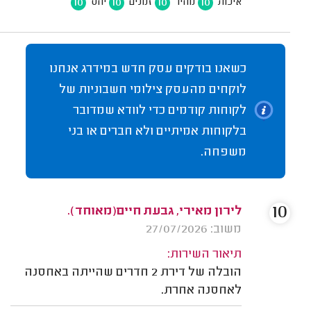
10
10
10
10
איכות
מחיר
זמנים
יחס
כשאנו בודקים עסק חדש במידרג אנחנו
לוקחים מהעסק צילומי חשבוניות של
לקוחות קודמים כדי לוודא שמדובר
בלקוחות אמיתיים ולא חברים או בני
משפחה.
10
לירון מאירי, גבעת חיים(מאוחד).
משוב: 27/07/2026
תיאור השירות:
הובלה של דירת 2 חדרים שהייתה באחסנה
לאחסנה אחרת.