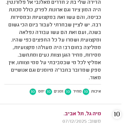
הדירה שלי בת 2 חדרים מאלנבי אל פלורנטין.
היה המון ציוד וגם ארונות לפרק, כולל מכונת
כביסה, והם עשו זאת במקצועיות ובמסירות
רבה. יש לציין שבחרתי לעבור ביום הכי גשום
בשנה, ועם זאת הם עשו עבודה נפלאה
ומקצועית ושמרו על כל החפצים כפי שהיו.
ממליצה בחום רב! היה מעולה! מקצועיות,
מסירות, מחיר הוגן וצוות נעים ומתחשב.
אמליץ לכל מי שבסביבתי על סמי וצוותו, אין
ספק שמדובר בחבר'ה מיומנים וגם אנושיים
מאוד.
10
10
10
10
איכות
מחיר
זמנים
יחס
10
מיה גל, תל אביב.
משוב: 07/12/2025