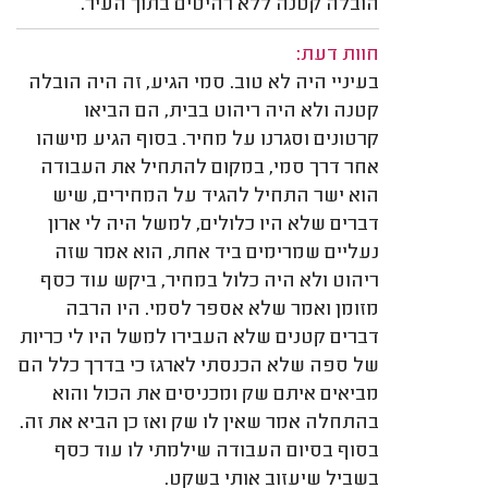
הובלה קטנה ללא רהיטים בתוך העיר.
חוות דעת:
בעיניי היה לא טוב. סמי הגיע, זה היה הובלה
קטנה ולא היה ריהוט בבית, הם הביאו
קרטונים וסגרנו על מחיר. בסוף הגיע מישהו
אחר דרך סמי, במקום להתחיל את העבודה
הוא ישר התחיל להגיד על המחירים, שיש
דברים שלא היו כלולים, למשל היה לי ארון
נעליים שמרימים ביד אחת, הוא אמר שזה
ריהוט ולא היה כלול במחיר, ביקש עוד כסף
מזומן ואמר שלא אספר לסמי. היו הרבה
דברים קטנים שלא העבירו למשל היו לי כריות
של ספה שלא הכנסתי לארגז כי בדרך כלל הם
מביאים איתם שק ומכניסים את הכול והוא
בהתחלה אמר שאין לו שק ואז כן הביא את זה.
בסוף בסיום העבודה שילמתי לו עוד כסף
בשביל שיעזוב אותי בשקט.