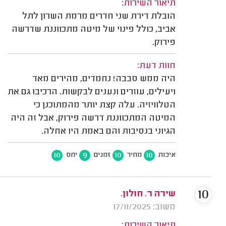
תיאור השירות:
הובלת דירת שני חדרים מרמת השרון לתל
אביב, כולל פינוי של מיטה מתכווננת שדרשה
פירוק.
חוות דעת:
היה ממש סבבה! נחמדים, מהירים מאד
ויעילים, עוזרים ונענים לבקשות. הרכיבו גם את
הטלוויזיה. עלה קצת יותר מהמתוכנן כי
המיטה המתכווננת דרשה פירוק, אבל זה היה
הגיוני בנסיבות והם באמת היו אחלה.
10
9
10
10
איכות
מחיר
זמנים
יחס
10
שירה ר. חולון.
משוב: 17/11/2025
תיאור השירות: