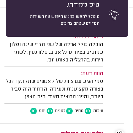
טיפ ממידרג
מומלץ לחפש במנוע חיפוש את השירות
10
פנינה פ. הרצליה.
מיון
המדויק שאתם צריכים.
משוב: 13/07/2026
תיאור השירות:
הובלה כולל אריזה של שני חדרי שינה וסלון
עמוסים בציוד מתל אביב, פלורנטין, לשתי
דירות בהרצליה באותו יום.
חוות דעת:
סמי הגיע עם צוות של 7 אנשים שתקתקו הכל
בצורה מקצוענית ונעימה. המחיר היה סביר
ביותר, והיינו מרוצים מאוד. היה מצוין!
10
10
10
10
איכות
מחיר
זמנים
יחס