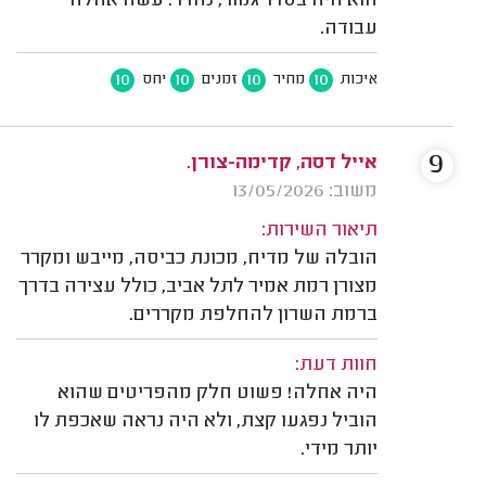
הוא היה בסדר גמור, נהדר. עשה אחלה
עבודה.
10
10
10
10
איכות
מחיר
זמנים
יחס
9
אייל דסה, קדימה-צורן.
משוב: 13/05/2026
תיאור השירות:
הובלה של מדיח, מכונת כביסה, מייבש ומקרר
מצורן רמת אמיר לתל אביב, כולל עצירה בדרך
ברמת השרון להחלפת מקררים.
חוות דעת:
היה אחלה! פשוט חלק מהפריטים שהוא
הוביל נפגעו קצת, ולא היה נראה שאכפת לו
יותר מידי.