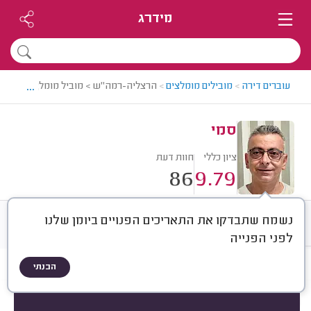
מידרג
...
עוברים דירה
>
מובילים מומלצים
>
הרצליה-רמה"ש > מוביל מומלץ - סמי
סמי
ציון כללי
חוות דעת
86
9.79
נשמח שתבדקו את התאריכים הפנויים ביומן שלנו
חוות דעת
ממוצע
שיטת הדירוג
לפני הפנייה
הבנתי
חוות דעת לפי:
הכל
(
86
)
הכי נפוצים
סוג שירות
סוג הובלה