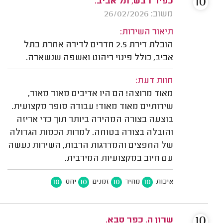
10
כפיר רבש, תל אביב.
משוב: 26/02/2026
תיאור השירות:
הובלת דירת 2.5 חדרים לדירה אחרת בתל
אביב, כולל פינוי ריהוט ואשפה שנשארה.
חוות דעת:
מאוד מרוצה! הם היו אדיבים מאוד מאוד,
שירותיים מאוד מאוד! עבודה סופר מקצועית.
בוצעה בצורה המהירה ביותר תוך כדי אריזה
והובלה בצורה בטוחה. למרות הכמות הגדולה
של החפצים והמדרגות הרבות, השירות נעשה
עם חיוב במקצועיות המירבית.
10
10
10
10
איכות
מחיר
זמנים
יחס
10
שרון ה. כפר סבא.