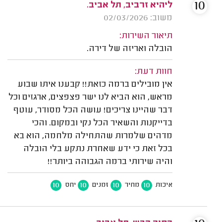
10
ליהיא זרביב, תל אביב.
משוב: 02/03/2026
תיאור השירות:
הובלה ואריזה של דירה.
חוות דעת:
אין מובילים ברמה כזאת!! קבענו איתו שבוע
מראש, הוא הביא לנו ישר פצפצים, ארגזים וכל
דבר שהיינו צריכים! עושה הכל מסודר, עוטף
בדייקנות והשאיר הכל נקי ובמקום. והכי
מדהים שלמרות שהתחילה מלחמה, הוא בא
בכל זאת כי ידע שאחרת נתקע בלי הובלה
והיה שירותי ברמה הגבוהה ביותר!!
10
10
10
10
איכות
מחיר
זמנים
יחס