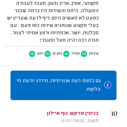
מקצועי, אמין, אדיב והוגן. מעבר לעבודה
המעולה, היחס והשירות היו ברמה שכבר
כמעט לא פוגשים היום. כיף לדעת שעדיין יש
בעלי מקצוע שנותנים שירות כמו פעם – עם
סבלנות, יושר, אכפתיות ורצון אמיתי לעזור.
תודה רבה! היה מעל ומעבר!
10
10
10
10
איכות
מחיר
זמנים
יחס
גם בחוות דעת אנונימיות, מידרג יודעת מי
הלקוח.
10
בנימין פרקש, נוף איילון.
משוב: 13/07/2026