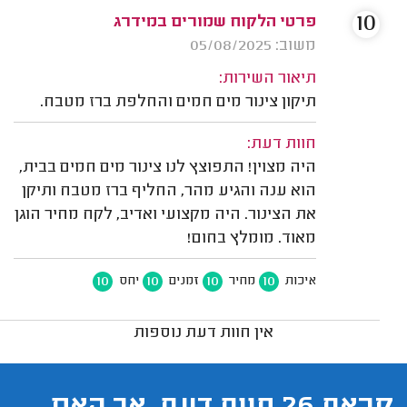
10
פרטי הלקוח שמורים במידרג
משוב: 05/08/2025
תיאור השירות:
תיקון צינור מים חמים והחלפת ברז מטבח.
חוות דעת:
היה מצוין! התפוצץ לנו צינור מים חמים בבית,
הוא ענה והגיע מהר, החליף ברז מטבח ותיקן
את הצינור. היה מקצועי ואדיב, לקח מחיר הוגן
מאוד. מומלץ בחום!
10
10
10
10
איכות
מחיר
זמנים
יחס
אין חוות דעת נוספות