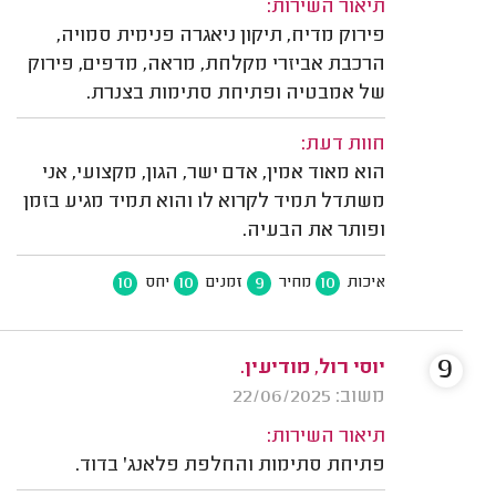
תיאור השירות:
פירוק מדיח, תיקון ניאגרה פנימית סמויה,
הרכבת אביזרי מקלחת, מראה, מדפים, פירוק
של אמבטיה ופתיחת סתימות בצנרת.
חוות דעת:
הוא מאוד אמין, אדם ישר, הגון, מקצועי, אני
משתדל תמיד לקרוא לו והוא תמיד מגיע בזמן
ופותר את הבעיה.
10
10
9
10
איכות
מחיר
זמנים
יחס
9
יוסי רול, מודיעין.
משוב: 22/06/2025
תיאור השירות:
פתיחת סתימות והחלפת פלאנג' בדוד.