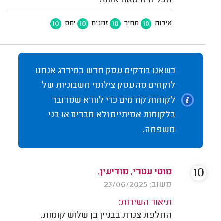
הכל היה מאה אחוז!
10
10
10
10
איכות
מחיר
זמנים
יחס
כשאנו בודקים עסק חדש במידרג אנחנו
לוקחים מהעסק צילומי חשבוניות של
לקוחות קודמים כדי לוודא שמדובר
בלקוחות אמיתיים ולא חברים או בני
משפחה.
10
מוטי עטרי, מודיעין.
משוב: 23/06/2025
תיאור השירות:
החלפת צנרת בבניין בן שלוש קומות.