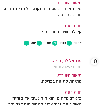
תיאור השירות:
סידור צינור בניאגרה והתקנה של מדיח, תמי 4
ומכונת כביסה.
חוות דעת:
קיבלתי שירות טוב ויעיל.
9
9
9
9
איכות
מחיר
זמנים
יחס
10
עוזיאל לוי, נריה.
משוב: 11/08/2025
תיאור השירות:
פתיחת סתימה בבריכה.
חוות דעת:
בן אדם מדהים! הוא היה נעים, אדיב והיה
מאוד כיף לעבוד איתו. המחיר היה קצת יקר