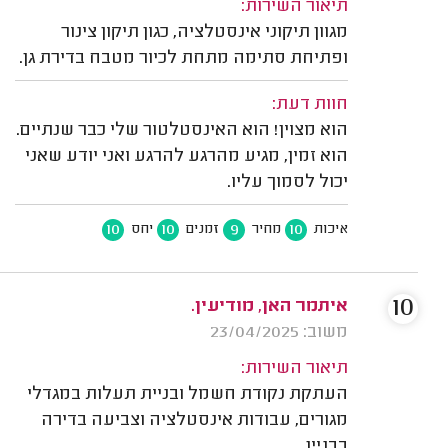
תיאור השירות:
מגוון תיקוני אינסטלציה, כגון תיקון צינור
ופתיחת סתימה מתחת לכיור מטבח בדירת גן.
חוות דעת:
הוא מצוין! הוא האינסטלטור שלי כבר שנתיים.
הוא זמין, מגיע מהרגע להרגע ואני יודע שאני
יכול לסמוך עליו.
10
10
9
10
איכות
מחיר
זמנים
יחס
10
איתמר האן, מודיעין.
משוב: 23/04/2025
תיאור השירות:
העתקת נקודת חשמל ובניית תעלות במגדלי
מגורים, עבודות אינסטלציה וצביעה בדירה
בבניין.