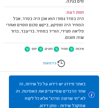
מים בגינה.
חוות דעת:
היה בסדר גמור! הוא אכן היה בסדר, אבל
המחיר היה מופקע, ביקש סכום מסוים ואחרי
פליאה מצידי, הוריד במחיר. בדיעבד, ברור
שזה מוגזם.
9
9
9
9
איכות
מחיר
זמנים
יחס
גירסאות
באתר מידרג יש דירוג על כל שירות, זה
אחד הדברים שמייצרים את האמינות. זה
לא "מי שרוצה מדרג" אלא כל לקוח
שמקבל שירות - נותן דירוג.