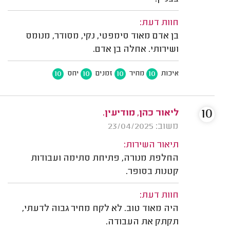
חוות דעת:
בן אדם מאוד סימפטי, נקי, מסודר, מנומס
ושירותי. אחלה בן אדם.
10
10
10
10
איכות
מחיר
זמנים
יחס
10
ליאור כהן, מודיעין.
משוב: 23/04/2025
תיאור השירות:
החלפת מנורה, פתיחת סתימה ועבודות
קטנות בסופר.
חוות דעת:
היה מאוד טוב. לא לקח מחיר גבוה לדעתי,
תקתק את העבודה.