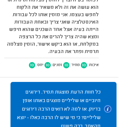
לפתור בעיה וצריך להזמין מצלמה תרמית אז
הוא עושה את זה ולא משאיר את הלקוח
לחפש בעצמו. אני מזמין אותו לכל עבודות
האינסטלציה שאני צריך ובאחת העבודות
הייתה בעיה אצל אחד השכנים שהוא חיפש
ומצא שהיה צריך להרים את כל הרצפה
במקלחת, אז הוא ביקש אישור, הזמין מצלמה
תרמית ופתר את הבעיה.
10
10
10
10
איכות
מחיר
זמנים
יחס
כל חוות הדעת מוצגות תמיד. דירוגים
חיוביים או שליליים מוצגים באותו אופן
בדיוק. אז למה לא רואים הרבה דירוגים
שליליים? כי מי שיש לו הרבה כאלו - יוצא
מהאתר. ככה פשוט.