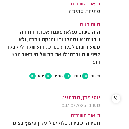
תיאור השירות:
פתיחת סתימה.
חוות דעת:
היה פשוט נפלא! פעם ראשונה ויחידה
שראיתי אינסטלטור שמנקה אחריו, ולא
משאיר שום לכלוך! כמו כן, הוא שלח לי קבלה
לפני שהעברתי לו את התשלום! מאוד יוצא
דופן!
10
10
9
10
איכות
מחיר
זמנים
יחס
9
יוסי פדן, מודיעין.
משוב: 03/10/2025
תיאור השירות:
חפירה ושבירת בלוקים לתיקון פיצוץ בצינור