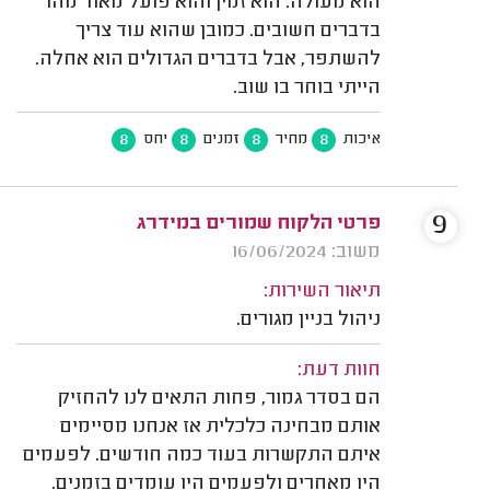
הוא מעולה. הוא זמין והוא פועל מאוד מהר
בדברים חשובים. כמובן שהוא עוד צריך
להשתפר, אבל בדברים הגדולים הוא אחלה.
הייתי בוחר בו שוב.
8
8
8
8
איכות
מחיר
זמנים
יחס
9
פרטי הלקוח שמורים במידרג
משוב: 16/06/2024
תיאור השירות:
ניהול בניין מגורים.
חוות דעת:
הם בסדר גמור, פחות התאים לנו להחזיק
אותם מבחינה כלכלית אז אנחנו מסיימים
איתם התקשרות בעוד כמה חודשים. לפעמים
היו מאחרים ולפעמים היו עומדים בזמנים.