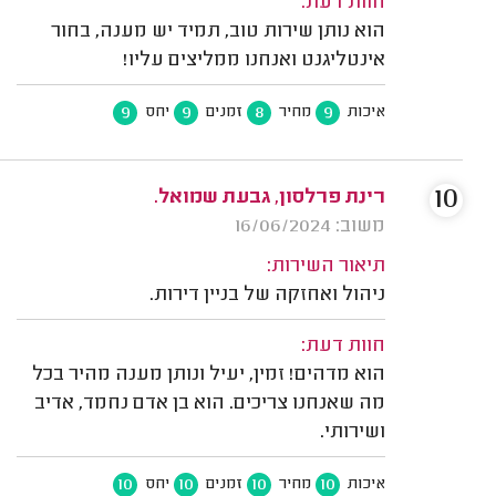
חוות דעת:
הוא נותן שירות טוב, תמיד יש מענה, בחור
אינטליגנט ואנחנו ממליצים עליו!
9
9
8
9
איכות
מחיר
זמנים
יחס
10
רינת פרלסון, גבעת שמואל.
משוב: 16/06/2024
תיאור השירות:
ניהול ואחזקה של בניין דירות.
חוות דעת:
הוא מדהים! זמין, יעיל ונותן מענה מהיר בכל
מה שאנחנו צריכים. הוא בן אדם נחמד, אדיב
ושירותי.
10
10
10
10
איכות
מחיר
זמנים
יחס