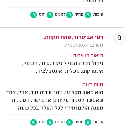
כל השאר.
9
9
9
9
איכות
מחיר
זמנים
יחס
9
רמי אביסרור, פתח תקווה.
משוב: 17/06/2024
תיאור השירות:
ניהול מבנה הכולל ניקיון, גינון, חשמל,
אינטרקום, מעלית ואינסטלציה.
חוות דעת:
הוא מאוד מקצועי, נותן שירות טוב, אמין, אחד
שאפשר לסמוך עליו! בן אדם ישר, הגון, נותן
מענה הולם ומיידי לכל תקלה בכל שעה!
10
9
10
9
איכות
מחיר
זמנים
יחס