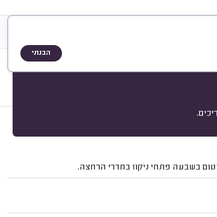
דות
שיטת הדירוג
הבנתי
פים
כים.
מיון
איטום בשבעה פתחי ניקוז בחדרי הרחצה.