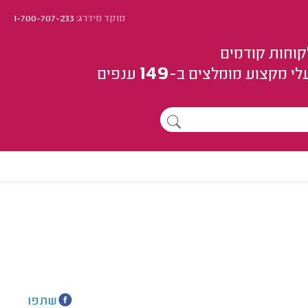
מוקד מידרג:
1-700-707-233
קוחות קודמים
149
לי מקצוע
מומלצים
ב-
ענפים
שתפו