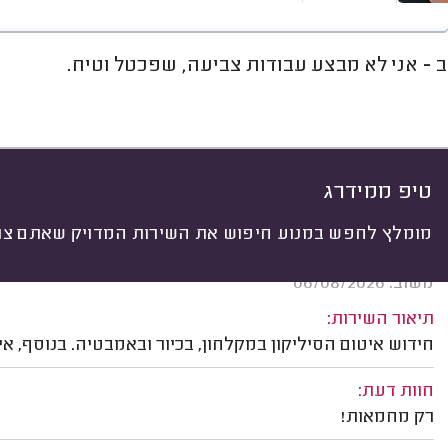
ב - אני לא מבצע עבודות צביעה, שפכטל וטיח.
חוות דעת
מחירים
ממוצע
או
יתי
 לפי:
הכל
(
163
)
ים
התקנה ותלייה
תיקונים
שירותים נוס
טיפ ממידרג
מומלץ לחפש במנוע חיפוש את השירות המדויק שאתם צרי
אלכסיי פ. מודיעין.
משוב: 06/08/2026
תיאור השירות:
חידוש איטום הסיליקון במקלחון, בכיור ובאמבטיה. בנוסף, 
חוות דעת:
רק מחמאות!