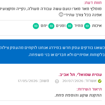
חוות דעת:
מומלץ מאד מאד! נועם עשה עבודה מעולה, נקייה ומקצועית
אפנה בכל צורך עתידי 🙂
איכות
מחיר
זמנים
יחס
10
10
10
10
כשאנו בודקים עסק חדש במידרג אנחנו לוקחים מהעסק צילומי
בלקוחות אמיתיים ולא חברים או בני משפחה.
עמית שמואלי, תל אביב.
אשרור: 20/07/2026
משוב: 17/05/2026
תיאור השירות:
התקנת שקע והוספת פחת.