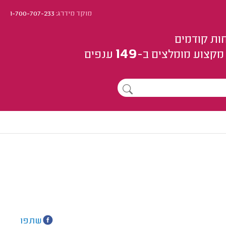
מוקד מידרג:
1-700-707-233
ות קודמים
149
מקצוע
מומלצים
ב-
ענפים
שתפו