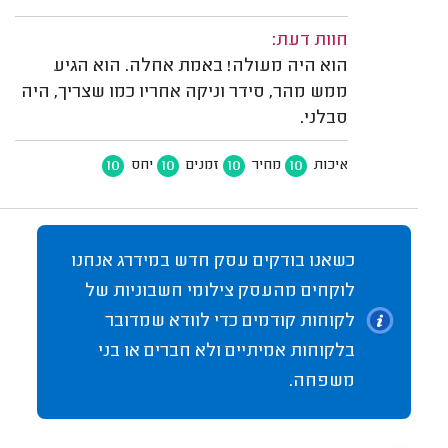
חוות דעת:
הוא היה מעולה! באמת אחלה. הוא הגיע
ממש מהר, סידר וניקה אחריו כמו שצריך, היה
סבלני.
10
10
10
10
איכות
מחיר
זמנים
יחס
כשאנו בודקים עסק חדש במידרג אנחנו
לוקחים מהעסק צילומי חשבוניות של
לקוחות קודמים כדי לוודא שמדובר
בלקוחות אמיתיים ולא חברים או בני
משפחה.