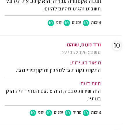
ועשה אקסטרה עבודה, הוא קיבע את הגז על
חשבונו והגיע מהיום להיום.
10
10
10
איכות
זמנים
יחס
10
ורד מנוס, שוהם.
משוב: 27/01/2026
תיאור השירות:
התקנת נקודת גז לטאבון ותיקון כיריים גז.
חוות דעת:
היה שירות סבבה, היה 10. גם המחיר היה הוגן
בעיניי.
10
10
10
10
איכות
מחיר
זמנים
יחס