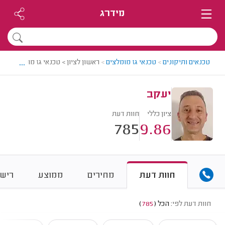
מידרג
...
טכנאים ותיקונים
>
טכנאי גז מומלצים
>
ראשון לציון > טכנאי גז מומלץ - יעק
יעקב
ציון כללי
חוות דעת
785
9.86
חוות דעת
מחירים
ממוצע
רישו
חוות דעת לפי:
הכל
(
785
)