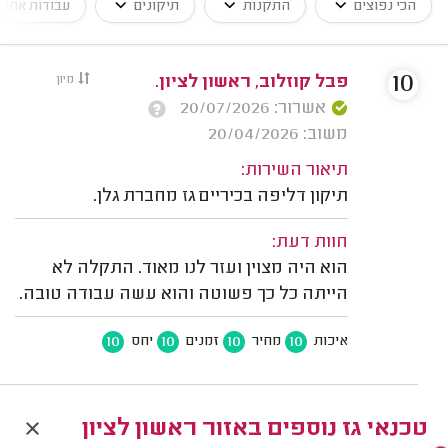
הכי נפוצים
התקנות
תיקונים
עבודות אחרו
10
פבל קוזלוב, ראשון לציון.
מיון
אשרור: 20/07/2026
משוב: 20/04/2026
תיאור השירות:
תיקון דליפה בכיריים גז מחברת גלן.
חוות דעת:
הוא היה מצוין ועזר לנו מאוד. התקלה לא
הייתה כל כך פשוטה והוא עשה עבודה טובה.
10
10
10
10
איכות
מחיר
זמנים
יחס
טכנאי גז נוספים באזור ראשון לציון