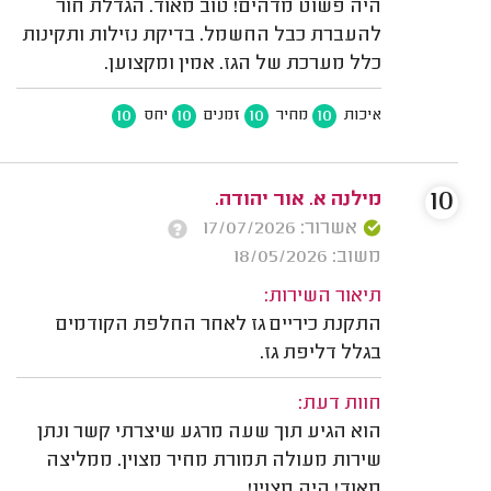
היה פשוט מדהים! טוב מאוד. הגדלת חור
להעברת כבל החשמל. בדיקת נזילות ותקינות
כלל מערכת של הגז. אמין ומקצוען.
10
10
10
10
איכות
מחיר
זמנים
יחס
10
מילנה א. אור יהודה.
אשרור: 17/07/2026
משוב: 18/05/2026
תיאור השירות:
התקנת כיריים גז לאחר החלפת הקודמים
בגלל דליפת גז.
חוות דעת:
הוא הגיע תוך שעה מרגע שיצרתי קשר ונתן
שירות מעולה תמורת מחיר מצוין. ממליצה
מאוד! היה מצוין!