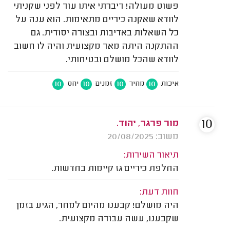
פשוט מעולה! דיברתי איתו עוד לפני שקניתי
לוודא שאקנה כיריים מתאימות. הוא ענה על
כל השאלות באדיבות ובצורה יסודית. גם
ההתקנה היתה מאד מקצועית והיה לו חשוב
לוודא שהכל מושלם ובטיחותי.
10
10
10
10
איכות
מחיר
זמנים
יחס
10
מור פרגר, יהוד.
משוב: 20/08/2025
תיאור השירות:
החלפת כיריים גז קיימות בחדשות.
חוות דעת:
היה מושלם! קבענו מהיום למחר, הגיע בזמן
שקבענו, עשה עבודה מקצועית.