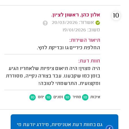
10
אלון כהן, ראשון לציון.
אשרור: 20/03/2026
משוב: 19/01/2026
תיאור השירות:
החלפת כיריים גז ובדיקת לחץ.
חוות דעת:
היה מצוין! היה תיאום ציפיות שלאחריו הגיע
בזמן כמו שקבענו. עבד בצורה נקייה, מסודרת
ומקצועית. התרשמתי לטובה!
10
10
10
10
איכות
מחיר
זמנים
יחס
גם בחוות דעת אנונימיות, מידרג יודעת מי