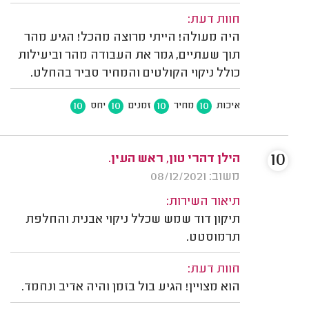
חוות דעת:
היה מעולה! הייתי מרוצה מהכל! הגיע מהר
תוך שעתיים, גמר את העבודה מהר וביעילות
כולל ניקוי הקולטים והמחיר סביר בהחלט.
10
10
10
10
איכות
מחיר
זמנים
יחס
10
הילן דהרי טון, ראש העין.
משוב: 08/12/2021
תיאור השירות:
תיקון דוד שמש שכלל ניקוי אבנית והחלפת
תרמוסטט.
חוות דעת:
הוא מצויין! הגיע בול בזמן והיה אדיב ונחמד.