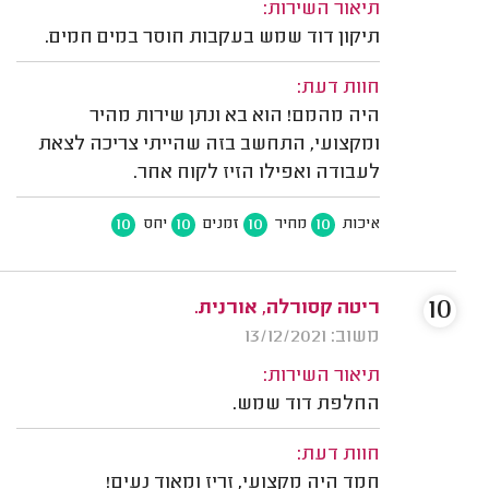
תיאור השירות:
תיקון דוד שמש בעקבות חוסר במים חמים.
חוות דעת:
היה מהמם! הוא בא ונתן שירות מהיר
ומקצועי, התחשב בזה שהייתי צריכה לצאת
לעבודה ואפילו הזיז לקוח אחר.
10
10
10
10
איכות
מחיר
זמנים
יחס
10
ריטה קסורלה, אורנית.
משוב: 13/12/2021
תיאור השירות:
החלפת דוד שמש.
חוות דעת:
חמד היה מקצועי, זריז ומאוד נעים!