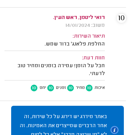
10
רואי ליטמן, ראש העין.
משוב: 14/01/2024
תיאור השירות:
החלפת פלאנג' בדוד שמש.
חוות דעת:
חבל על הזמן! עמידה בזמנים ומחיר טוב
לדעתי.
10
10
10
10
איכות
מחיר
זמנים
יחס
באתר מידרג יש דירוג על כל שירות, זה
אחד הדברים שמייצרים את האמינות. זה
לא "מי שרוצה מדרג" אלא כל לקוח