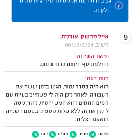
גם בחוות דעת אנונימיות, מידרג יודעת מי
הלקוח.
9
אייל פרטוק, אורנית.
משוב: 06/02/2024
תיאור השירות:
החלפת גוף חימום בדוד שמש.
חוות דעת:
הוא היה בסדר גמור, הגיע בזמן ועשה את
העבודה. לאחר מכן היה לי פעמיים בעיות עם
המים החמים והוא הגיע יחסית מהר, ניסה
לתקן את זה ללא עלות נוספת ובפעם השנייה
הוא גם הצליח.
10
10
8
9
איכות
מחיר
זמנים
יחס