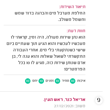
תיאור השירות:
החלפת מערבל מים והברגה בדוד שמש
וחשמל משולב.
חוות דעת:
הוא נתן שירות מעולה, היה זמין, קראתי לו
מעכשיו לעכשיו והוא הגיע תוך שעתיים ביום
שישי כשנתקעתי בלי מים. אחרי העבודה
התקשרתי לשאול שאלות והוא ענה לי, בן
אדם שנותן שירות כזה, מגיע לו 10 בכל
הפרמטרים!
10
10
10
10
איכות
מחיר
זמנים
יחס
9
אריאל כנר, ראש העין.
משוב: 27/12/2021