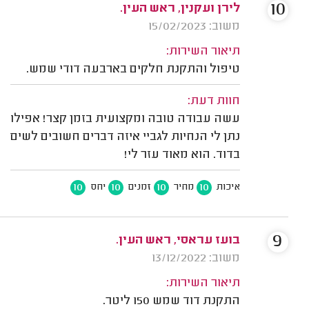
10
לירן ועקנין, ראש העין.
משוב: 15/02/2023
תיאור השירות:
טיפול והתקנת חלקים בארבעה דודי שמש.
חוות דעת:
עשה עבודה טובה ומקצועית בזמן קצר! אפילו
נתן לי הנחיות לגביי איזה דברים חשובים לשים
בדוד. הוא מאוד עזר לי!
10
10
10
10
איכות
מחיר
זמנים
יחס
9
בועז עראסי, ראש העין.
משוב: 13/12/2022
תיאור השירות:
התקנת דוד שמש 150 ליטר.