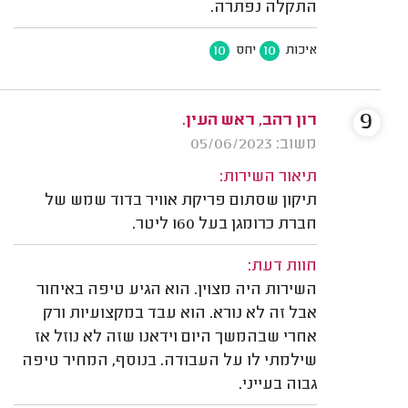
התקלה נפתרה.
10
10
איכות
יחס
9
רון רהב, ראש העין.
משוב: 05/06/2023
תיאור השירות:
תיקון שסתום פריקת אוויר בדוד שמש של
חברת כרומגן בעל 160 ליטר.
חוות דעת:
השירות היה מצוין. הוא הגיע טיפה באיחור
אבל זה לא נורא. הוא עבד במקצועיות ורק
אחרי שבהמשך היום וידאנו שזה לא נוזל אז
שילמתי לו על העבודה. בנוסף, המחיר טיפה
גבוה בעייני.