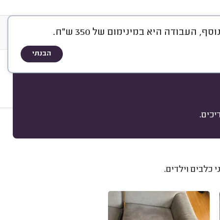
 העבודה היא במינימום של 350 ש"ח.
ריה
אודות
שיטת הדירוג
הבנתי
כים.
מיון
 כלבים וילדים.