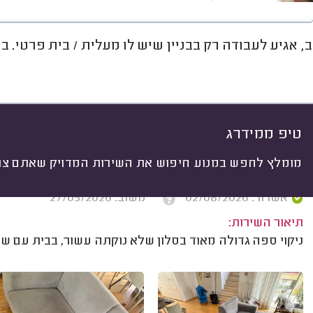
, אגיע לעבודה רק בבניין שיש לו מעלית / בית פרטי. בנוסף,
חוות דעת
מחירים
ממוצע
גל
יתי
 לפי:
הכל
(
84
)
ים
מה ניקו?
סוג הספה
גודל הספה
טיפ ממידרג
מומלץ לחפש במנוע חיפוש את השירות המדויק שאתם צרי
יעל ו. תל אביב.
אשרור: 02/08/2026
משוב: 27/05/2026
תיאור השירות:
ניקוי ספה גדולה מאוד בסלון שלא נוקתה עשור, בבית עם שני