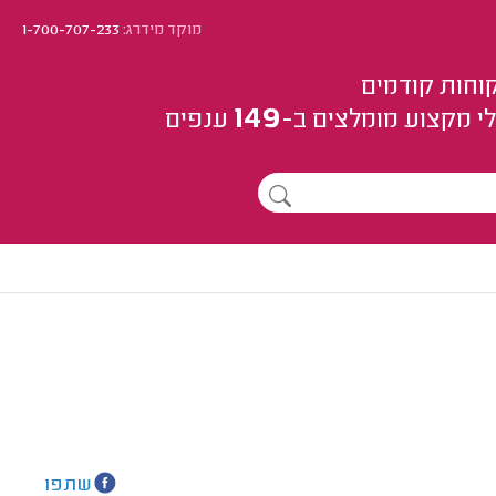
מוקד מידרג:
1-700-707-233
וחות קודמים
149
י מקצוע
מומלצים
ב-
ענפים
שתפו