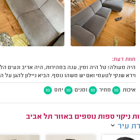
חוות דעת:
היה מעולה! טל היה זמין, ענה במהירות, היה אדיב ונעים הליכ
וידא שנקי לטעמי ואם יש משהו נוסף. הביא ניילון להגן על ה
איכות
מחיר
זמנים
יחס
10
10
10
10
ת ניקוי ספות נוספים באזור תל אביב
ת עיר