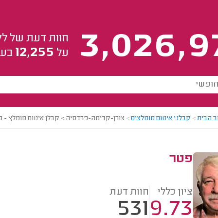
3,026,9
חוות דעת של לק
12,255
על
בעל
ב הבית
>
קבלני איטום מומלצים
>
צורן-קדימה-פרדסיה > קבלן איטום מומלץ - 
פטר
ציון כללי
חוות דעת
531
9.73