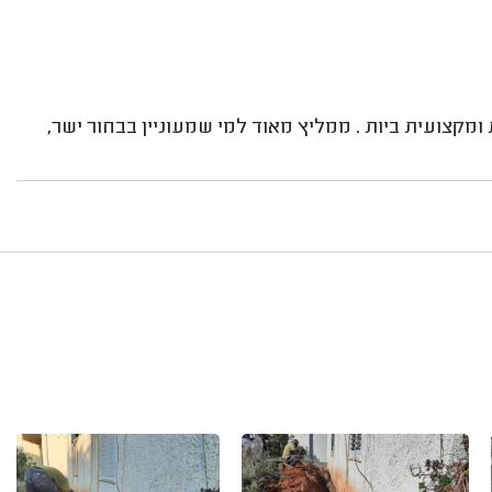
מקצועית ביות . ממליץ מאוד למי שמעוניין בבחור ישר,