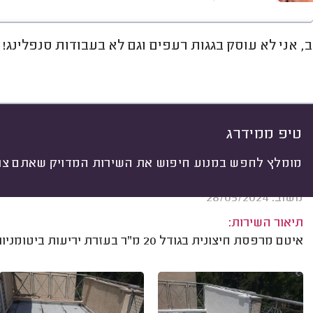
, אני לא עוסק בגגות רעפים וגם לא בעבודות סנפלינג!
חוות דעת
ממוצע
רישוי ותעודות
יתי
 לפי:
הכל
(
531
)
ים
מקום איטום
חומר איטום
עבודות מש
טיפ ממידרג
מומלץ לחפש במנוע חיפוש את השירות המדויק שאתם צרי
גל שחף, קדימה-צורן.
משוב: 28/05/2024
תיאור השירות:
איטם מרפסת חיצונית בגודל 20 מ"ר בעזרת יריעות ביטומניות.