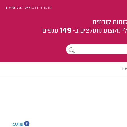
מוקד מידרג:
1-700-707-233
וחות קודמים
149
י מקצוע
מומלצים
ב-
ענפים
פטר
שתפו