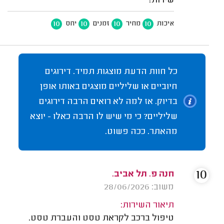
שירות!
10
10
10
10
איכות
מחיר
זמנים
יחס
כל חוות הדעת מוצגות תמיד. דירוגים
חיוביים או שליליים מוצגים באותו אופן
בדיוק. אז למה לא רואים הרבה דירוגים
שליליים? כי מי שיש לו הרבה כאלו - יוצא
מהאתר. ככה פשוט.
10
חנה פ. תל אביב.
משוב: 28/06/2026
תיאור השירות:
טיפול ברכב לקראת טסט והעברת טסט.