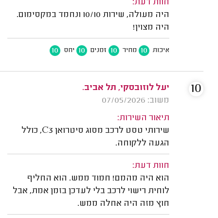
חוות דעת:
היה מעולה, שירות 10/10 ונחמד במקסימום.
היה מצוין!
10
10
10
10
איכות
מחיר
זמנים
יחס
10
יעל לוזובסקי, תל אביב.
משוב: 07/05/2026
תיאור השירות:
שירותי טסט לרכב מסוג סיטרואן C3, כולל
הגעה ללקוחה.
חוות דעת:
הוא היה מהמם! חמוד ממש. הוא החליף
לוחית רישוי לרכב בלי לעדכן בזמן אמת, אבל
חוץ מזה היה אחלה ממש.