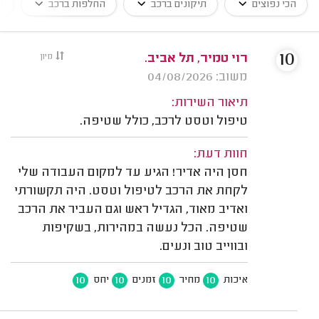
הכי נפוצים
תיקונים ברכב
החלפות ברכב
ש
10
רוי טמיר, תל אביב.
מיון
משוב: 04/08/2026
תיאור השירות:
טיפול וטסט לרכב, כולל שטיפה.
חוות דעת:
חסן היה אדיר! הגיע עד למקום העבודה שלי
לקחת את הרכב לטיפול וטסט. היה תקשורתי
ואדיב מאוד, הגדיל ראש וגם העביר את הרכב
שטיפה. הכל נעשה במהירות, בשקיפות
ובווייב טוב ונעים.
10
10
10
10
איכות
מחיר
זמנים
יחס