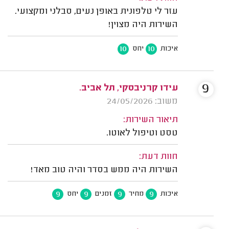
עזר לי טלפונית באופן נעים, סבלני ומקצועי.
השירות היה מצוין!
10
10
איכות
יחס
9
עידו קרניבסקי, תל אביב.
משוב: 24/05/2026
תיאור השירות:
טסט וטיפול לאוטו.
חוות דעת:
השירות היה ממש בסדר והיה טוב מאד!
9
9
9
9
איכות
מחיר
זמנים
יחס