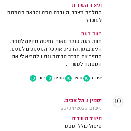
תיאור השירות:
החלפת מצבר, העברת טסט והבאת המפתח
למשרד.
חוות דעת:
חוות דעת טובה מאוד! זמינות מהיום למחר.
הגיע בזמן. הדפיס את כל המסמכים לטסט.
החזיר את הרכב הביתה ונסע להביא לי את
המפתח למשרד.
10
10
10
10
איכות
מחיר
זמנים
יחס
10
יסמין ו. תל אביב.
משוב: 26/04/2026
תיאור השירות:
טיפול כולל וטסט.