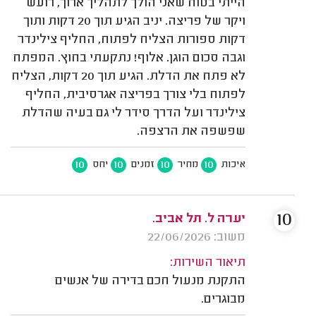
הייתי בטוח שאני הולך לתהליך ארוך, רועש
ויקר של פריצה. יניב הגיע תוך 20 דקות ותוך
דקות ספורות הצליח לפתוח, החליף צילינדר
וגבה סכום הוגן. אלוף! נתקעתי בחוץ. המפתח
לא פתח את הדלת. הגיע תוך 20 דקות, הצליח
לפתוח בלי צורך בפריצה אגרסיבית, החליף
צילינדר ועל הדרך סידר לי גם בעיה שהדלת
שפשפה את הרצפה.
10
10
10
10
איכות
מחיר
זמנים
יחס
10
יערה ל. תל אביב.
משוב: 22/06/2026
תיאור השירות:
התקנת מנעול חכם בדירה של אנשים
מבוגרים.