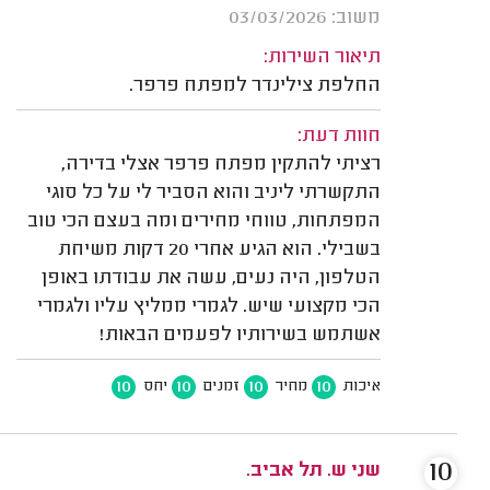
משוב: 03/03/2026
תיאור השירות:
החלפת צילינדר למפתח פרפר.
חוות דעת:
רציתי להתקין מפתח פרפר אצלי בדירה,
התקשרתי ליניב והוא הסביר לי על כל סוגי
המפתחות, טווחי מחירים ומה בעצם הכי טוב
בשבילי. הוא הגיע אחרי 20 דקות משיחת
הטלפון, היה נעים, עשה את עבודתו באופן
הכי מקצועי שיש. לגמרי ממליץ עליו ולגמרי
אשתמש בשירותיו לפעמים הבאות!
10
10
10
10
איכות
מחיר
זמנים
יחס
10
שני ש. תל אביב.