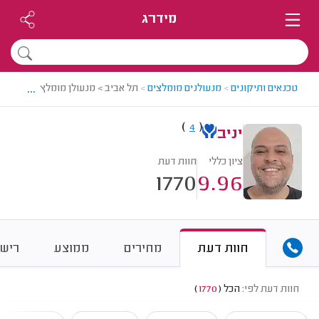
מידרג
...
טכנאים ותיקונים
>
מנעולנים מומלצים
>
תל אביב > מנעולן מומלץ - יניב
)
(
4
יניב
ציון כללי
חוות דעת
1770
9.96
חוות דעת
מחירים
ממוצע
רישו
חוות דעת לפי:
הכל
(
1770
)