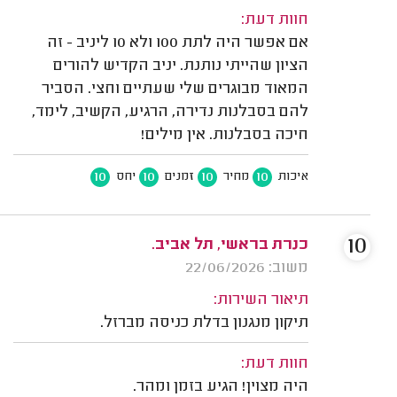
חוות דעת:
אם אפשר היה לתת 100 ולא 10 ליניב - זה
הציון שהייתי נותנת. יניב הקדיש להורים
המאוד מבוגרים שלי שעתיים וחצי. הסביר
להם בסבלנות נדירה, הרגיע, הקשיב, לימד,
חיכה בסבלנות. אין מילים!
10
10
10
10
איכות
מחיר
זמנים
יחס
10
כנרת בראשי, תל אביב.
משוב: 22/06/2026
תיאור השירות:
תיקון מנגנון בדלת כניסה מברזל.
חוות דעת:
היה מצוין! הגיע בזמן ומהר.