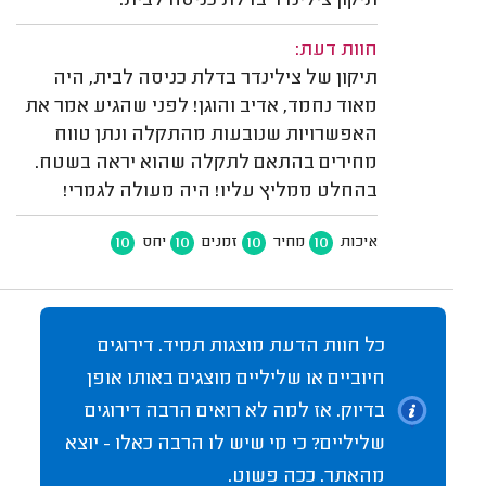
תיקון צילינדר בדלת כניסה לבית.
חוות דעת:
תיקון של צילינדר בדלת כניסה לבית, היה
מאוד נחמד, אדיב והוגן! לפני שהגיע אמר את
האפשרויות שנובעות מהתקלה ונתן טווח
מחירים בהתאם לתקלה שהוא יראה בשטח.
בהחלט ממליץ עליו! היה מעולה לגמרי!
10
10
10
10
איכות
מחיר
זמנים
יחס
כל חוות הדעת מוצגות תמיד. דירוגים
חיוביים או שליליים מוצגים באותו אופן
בדיוק. אז למה לא רואים הרבה דירוגים
שליליים? כי מי שיש לו הרבה כאלו - יוצא
מהאתר. ככה פשוט.