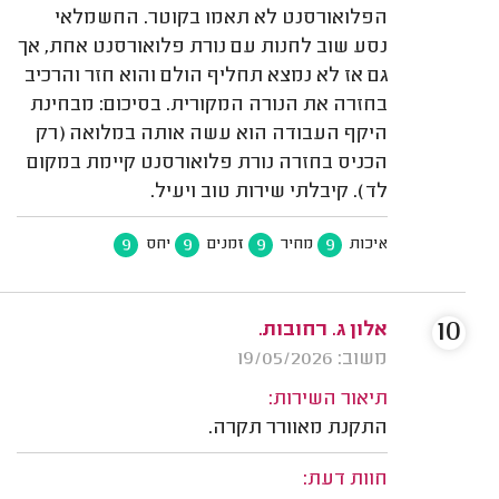
הפלואורסנט לא תאמו בקוטר. החשמלאי
נסע שוב לחנות עם נורת פלואורסנט אחת, אך
גם אז לא נמצא תחליף הולם והוא חזר והרכיב
בחזרה את הנורה המקורית. בסיכום: מבחינת
היקף העבודה הוא עשה אותה במלואה (רק
הכניס בחזרה נורת פלואורסנט קיימת במקום
לד). קיבלתי שירות טוב ויעיל.
9
9
9
9
איכות
מחיר
זמנים
יחס
10
אלון ג. רחובות.
משוב: 19/05/2026
תיאור השירות:
התקנת מאוורר תקרה.
חוות דעת: