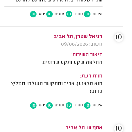
שני המאווררים. הוא הגיע מהרגע להרגע.
10
10
10
10
איכות
מחיר
זמנים
יחס
10
דניאל שטרן, תל אביב.
משוב: 09/06/2026
תיאור השירות:
החלפת שקע ותקע שרופים.
חוות דעת:
הוא מקצוען, אדיב ומתקשר מעולה! ממליץ
בחום!
10
10
10
10
איכות
מחיר
זמנים
יחס
10
אסף ש. תל אביב.