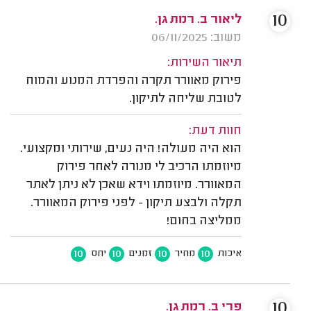
10
ליאור ב. רמת גן.
משוב: 06/11/2025
תיאור השירות:
פירוק מאוורר תקרה והפרדת המנוע והמוח
לטובת שליחה לתיקון.
חוות דעת:
הוא היה מעולה! היה נעים, שירותי ומקצועי.
מיוזמתו הרכיב לי מנורה לאחר פירוק
המאוורר. מיוזמתו וידא שאכן לא ניתן לאתר
תקלה ולבצע תיקון - לפני פירוק המאוורר.
ממליצה בחום!
10
10
10
10
איכות
מחיר
זמנים
יחס
10
פרי ב. רמת גן.