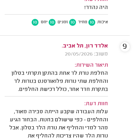
היה נהדר!
10
10
10
10
איכות
מחיר
זמנים
יחס
9
אלדד רון, תל אביב.
משוב: 20/05/2026
תיאור השירות:
החלפת נורת לד אחת בהתקן תקרתי בסלון
והחלפת שתי נורות פלואורסנט בנורות לד
בתקרת חדר אחר, כולל רכישת החלפים.
חוות דעת:
עלות העבודה שקבע הייתה סבירה מאוד,
והחלפים - כפי שישולם בחנות. הבחור הגיע
מהר למדי והחליף את נורת הלד בסלון. אבל
נורות הלד שהיו צריכות להחליף את