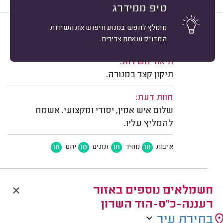
טיפ ממידרג
מומלץ לחפש במנוע חיפוש את השירות
10
רועי נ. רעננה.
מיון
המדויק שאתם צריכים.
משוב: 02/08/2026
תיאור השירות:
תיקון קצר במנורה.
חוות דעת:
שלום איש אמין, יסודי ומקצועי. אשמח
להמליץ עליו.
10
10
10
10
איכות
מחיר
זמנים
יחס
חשמלאים נוספים באזור
רעננה-כ"ס-הוד השרון
בחירת עיר