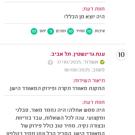
חוות דעת:
היה יוצא מן הכלל!
10
9
10
10
איכות
מחיר
זמנים
יחס
10
ענת גרינשטין, תל אביב.
אשרור: 17/10/2025
משוב: 18/08/2025
תיאור השירות:
התקנת מאוורר תקרה ופירוק המאוורר הישן.
חוות דעת:
היה ממש אחלה! היה נחמד מאוד, סבלני
ומקצועי. ענה לכל השאלות, עבד בזריזות
ובצורה נקיה. מחיר טוב כולל פירוק של
המאוורר הישן. הסביר הכל ונתן מחיר בטלפון