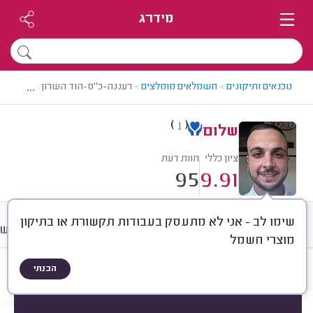
מידרג
...
טכנאים ותיקונים
>
חשמלאים מומלצים
>
רעננה-כ"ס-הוד השרון > חשמלאי 
)
(
1
שלום
ציון כללי
חוות דעת
95
9.91
שימו לב - אני לא מתעסק בעבודות תקשורת או בתיקון
חוות דעת
מחירים
ממוצע
רישו
מוצרי חשמל
הבנתי
חוות דעת לפי:
הכל
(
95
)
הכי נפוצים
תיקונים
התקנות
תשתיות חש