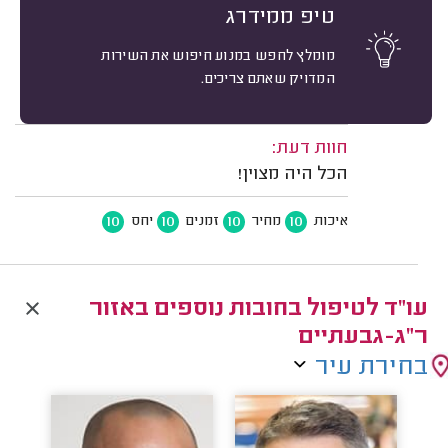
אשרור: 23/06/2025
טיפ ממידרג
משוב: 25/12/2024
מומלץ לחפש במנוע חיפוש את השירות
תיאור השירות:
המדויק שאתם צריכים.
חתימה על תצהיר.
חוות דעת:
הכל היה מצוין!
10
10
10
10
איכות
מחיר
זמנים
יחס
עו"ד לטיפול בחובות נוספים באזור
ר"ג-גבעתיים
בחירת עיר