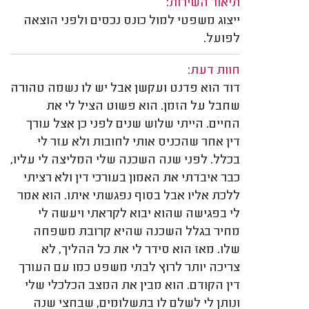
תיאור השירות:
ייצוג משפטי למול כונס נכסים ולפני הוצאה
לפועל.
חוות דעת:
דוד הוא פדנט ועקשן אבל יש לו נשמה טהורה
שחבל על הזמן. הוא פשוט הציל לי את
החיים. הייתי שלוש שנים לפני כן אצל עורך
דין אחר שהכניס אותי לחובות ולא עזר לי
בכלל. לפני שנה השכנה שלי המליצה לי עליו,
כבר איבדתי את האמון בעורכי דין ולא רציתי
ללכת אליו אבל בסוף נפגשתי איתו. הוא אמר
לי בפגישה שהוא יבוא לקראתי ויעשה לי
מחיר בגלל השכנה שהיא קרובת משפחה
שלו. מאז הוא סידר לי את כל ההליך, לא
צריכה יותר לרוץ לבתי משפט כמו עם העורך
דין הקודם. הוא מבין את המצב הכלכלי שלי
ונותן לי לשלם לו בתשלומים, שבחצי שנה