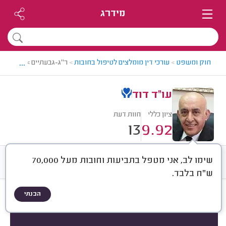
מידרג
...
חוק ומשפט
>
עורכי דין מומלצים לטיפול בחובות
>
ר"ג-גבעתיים > עו"ד לטי
עו"ד דוד
ציון כללי
חוות דעת
13
9.92
שימו לב, אני מטפל בתביעות וחובות מעל 70,000
חוות דעת
ממוצע
רישוי ותעודות
ש"ח בלבד.
הבנתי
חוות דעת לפי:
הכל
(
13
)
10
ע. ג. גבעתיים.
מיון