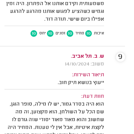
משמעותית וקידם אותנו אל הפתרון. היה זמין
וגמיש כשהציע לפגוש אותנו מהרגע להרגע
אפילו ביום שישי. תודה דוד.
10
10
10
10
איכות
מחיר
זמנים
יחס
9
ש. ב. תל אביב.
משוב: 14/10/2024
תיאור השירות:
ייעוץ בנושא תיק חוב.
חוות דעת:
הוא היה בסדר גמור, יש לו מילה, סופר הוגן,
שם הכל על השולחן, הוא מקצוען, זה מה
שחשוב והוא מאוד מאוד יסודי שזה גורם לו
לקצת איטיות, אבל אין לי טענות. המחיר היה