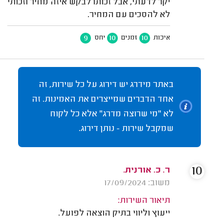
יקר לדעתי, אבל זכותו לבקש איזה מחיר וזכותי
לא להסכים עם המחיר.
9
10
10
איכות
זמנים
יחס
באתר מידרג יש דירוג על כל שירות, זה
אחד הדברים שמייצרים את האמינות. זה
לא "מי שרוצה מדרג" אלא כל לקוח
שמקבל שירות - נותן דירוג.
10
ר. כ. אורנית.
משוב: 17/09/2024
תיאור השירות:
ייעוץ וליווי בתיק הוצאה לפועל.