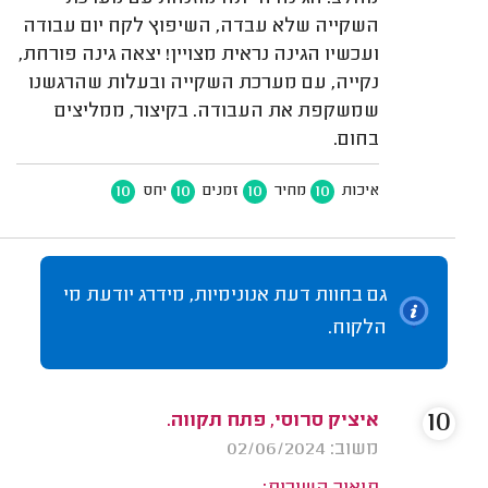
השקייה שלא עבדה, השיפוץ לקח יום עבודה
ועכשיו הגינה נראית מצויין! יצאה גינה פורחת,
נקייה, עם מערכת השקייה ובעלות שהרגשנו
שמשקפת את העבודה. בקיצור, ממליצים
בחום.
10
10
10
10
איכות
מחיר
זמנים
יחס
גם בחוות דעת אנונימיות, מידרג יודעת מי
הלקוח.
10
איציק סרוסי, פתח תקווה.
משוב: 02/06/2024