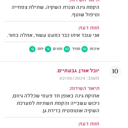
תיאור השירות:
הקמת גינה וצנרת השקיה, שתילת צמחייה
וטיפול שוטף.
חוות דעת:
אני עובד איתו כבר כמעט עשור, אחלה בחור.
9
9
10
10
איכות
מחיר
זמנים
יחס
10
יובל אורן, גבעתיים.
משוב: 02/06/2024
תיאור השירות:
אחזקת גינה באופן חד פעמי שכללה גיזום,
ניכוש עשבייה והקמת תשתיות למערכת
השקיה אוטומטית בדירת גן.
חוות דעת: