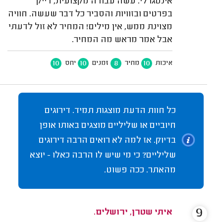
אינטגרלי. עשה עבודה מקצועית, דייק
בפרטים ובזוויות והסביר כל דבר שעשה. חוויה
מצוינת ממש, אין מילים! המחיר לא זול לדעתי
אבל אמר מראש מה המחיר.
10
10
8
10
איכות
מחיר
זמנים
יחס
כל חוות הדעת מוצגות תמיד. דירוגים
חיוביים או שליליים מוצגים באותו אופן
בדיוק. אז למה לא רואים הרבה דירוגים
שליליים? כי מי שיש לו הרבה כאלו - יוצא
מהאתר. ככה פשוט.
9
איתי שטרן, ירושלים.