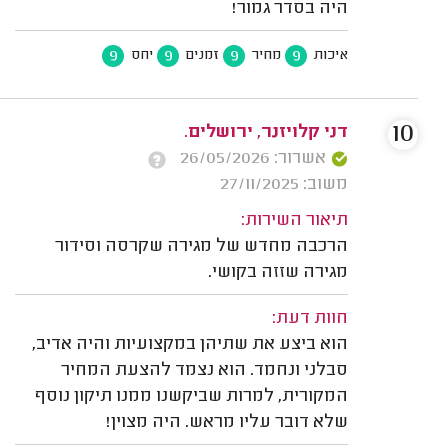
היה בסדר גמור!
9
9
9
9
איכות
מחיר
זמנים
יחס
10
דני קלויזנר, ירושלים.
אשרור: 26/05/2026
משוב: 27/11/2025
תיאור השירות:
הרכבה מחדש של מגירה שקרסה וסידור
מגירה שזזה בקושי.
חוות דעת:
הוא ביצע את שתיהן במקצועיות והיה אדיב,
סבלני ונחמד. הוא נצמד להצעת המחיר
המקורית, למרות שביקשנו ממנו תיקון נוסף
שלא דובר עליו מראש. היה מצוין!