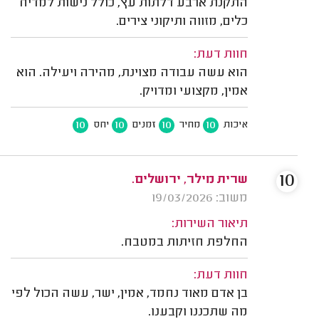
התקנת ארבע דלתות עץ, כולל נישות למדיח
כלים, מזווה ותיקוני צירים.
חוות דעת:
הוא עשה עבודה מצוינת, מהירה ויעילה. הוא
אמין, מקצועי ומדויק.
10
10
10
10
איכות
מחיר
זמנים
יחס
10
שרית מילר, ירושלים.
משוב: 19/03/2026
תיאור השירות:
החלפת חזיתות במטבח.
חוות דעת:
בן אדם מאוד נחמד, אמין, ישר, עשה הכול לפי
מה שתכננו וקבענו.