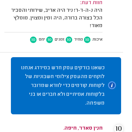
חוות דעת:
היה נ-ה-ד-ר! ניר היה אדיב, שירותי והסביר
הכל בצורה ברורה, היה זמין ומצוין. מומלץ
מאוד!
10
10
10
10
איכות
מחיר
זמנים
יחס
כשאנו בודקים עסק חדש במידרג אנחנו
לוקחים מהעסק צילומי חשבוניות של
לקוחות קודמים כדי לוודא שמדובר
בלקוחות אמיתיים ולא חברים או בני
משפחה.
10
חנין סאדר, חיפה.