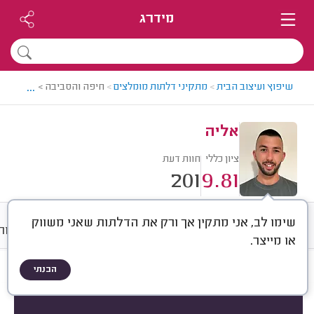
מידרג
...
שיפוץ ועיצוב הבית
>
מתקיני דלתות מומלצים
>
חיפה והסביבה > מתקין דל
אליה
ציון כללי
חוות דעת
201
9.81
שימו לב, אני מתקין אך ורק את הדלתות שאני משווק
חוות דעת
ממוצע
גלריה
אודות
או מייצר.
הבנתי
חוות דעת לפי:
הכל
(
201
)
הכי נפוצים
התקנות
תיקונים