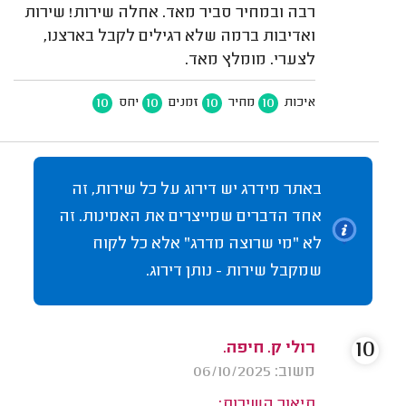
רבה ובמחיר סביר מאד. אחלה שירות! שירות
ואדיבות ברמה שלא רגילים לקבל בארצנו,
לצערי. מומלץ מאד.
10
10
10
10
איכות
מחיר
זמנים
יחס
באתר מידרג יש דירוג על כל שירות, זה
אחד הדברים שמייצרים את האמינות. זה
לא "מי שרוצה מדרג" אלא כל לקוח
שמקבל שירות - נותן דירוג.
10
רולי ק. חיפה.
משוב: 06/10/2025
תיאור השירות: