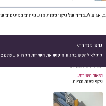
, אגיע לעבודה של ניקוי ספות או שטיחים במינימום של 300 ש"
חוות דעת
מחירים
ממוצע
גל
יתי
 לפי:
הכל
(
147
)
ים
מה ניקו?
סוג הספה
גודל הספה
טיפ ממידרג
מומלץ לחפש במנוע חיפוש את השירות המדויק שאתם צרי
Eitan Y. תל אביב.
משוב: 02/04/2025
תיאור השירות:
ניקוי ספות וכריות.