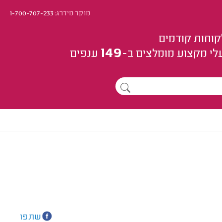
מוקד מידרג:
1-700-707-233
קוחות קודמים
149
לי מקצוע
מומלצים
ב-
ענפים
שתפו