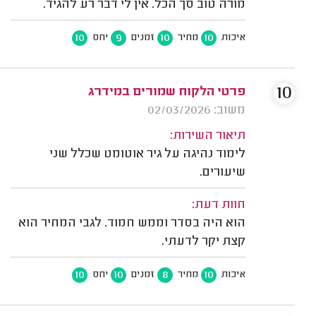
מורה טוב סך הכל. אין לי דבר רע להגיד.
10
9
10
10
איכות
מחיר
זמנים
יחס
10
פרטי הלקוח שמורים במידרג
משוב: 02/03/2026
תיאור השירות:
לימוד נהיגה על גיר אוטומט שכלל שני
שיעורים.
חוות דעת:
הוא היה בסדר וממש חמוד. לגבי המחיר הוא
קצת יקר לדעתי.
10
10
8
10
איכות
מחיר
זמנים
יחס