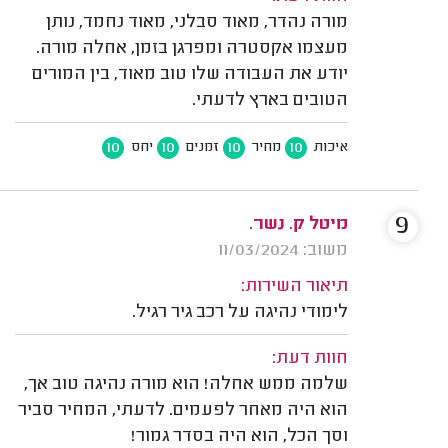
מורה נהדר, מאוד סבלני, מאוד נחמד, נותן
מעצמו אקסטרה ומפרגן בזמן, אחלה מורה.
יודע את העבודה שלו טוב מאוד, בין המורים
הטובים בארץ לדעתי.
10
10
10
10
איכות
מחיר
זמנים
יחס
9
מיטל ק. נשר.
משוב: 11/03/2024
תיאור השירות:
לימודי נהיגה על רכב גיר רגיל.
חוות דעת:
שלמה ממש אחלה! הוא מורה נהיגה טוב אך,
הוא היה מאחר לפעמים. לדעתי, המחיר סביר
וסך הכל, הוא היה בסדר גמור!