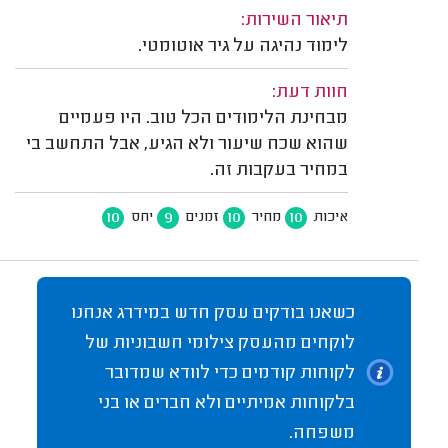
תיאור השירות:
לימוד נהיגה על גיר אוטומטי.
חוות דעת:
מבחינת הלימודים הכל טוב. היו פעמיים
שהוא שכח שיעור ולא הגיע, אבל התחשב בי
במחיר בעקבות זה.
10
9
10
10
איכות
מחיר
זמנים
יחס
כשאנו בודקים עסק חדש במידרג אנחנו
לוקחים מהעסק צילומי חשבוניות של
לקוחות קודמים כדי לוודא שמדובר
בלקוחות אמיתיים ולא חברים או בני
משפחה.