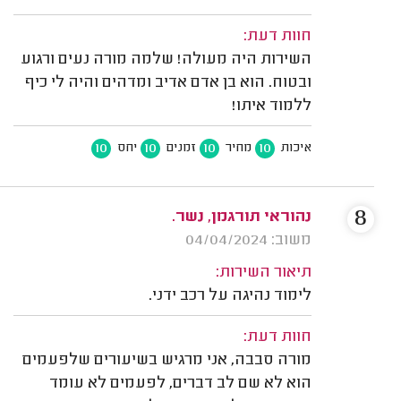
חוות דעת:
השירות היה מעולה! שלמה מורה נעים ורגוע
ובטוח. הוא בן אדם אדיב ומדהים והיה לי כיף
ללמוד איתו!
10
10
10
10
איכות
מחיר
זמנים
יחס
8
נהוראי תורגמן, נשר.
משוב: 04/04/2024
תיאור השירות:
לימוד נהיגה על רכב ידני.
חוות דעת:
מורה סבבה, אני מרגיש בשיעורים שלפעמים
הוא לא שם לב דברים, לפעמים לא עומד