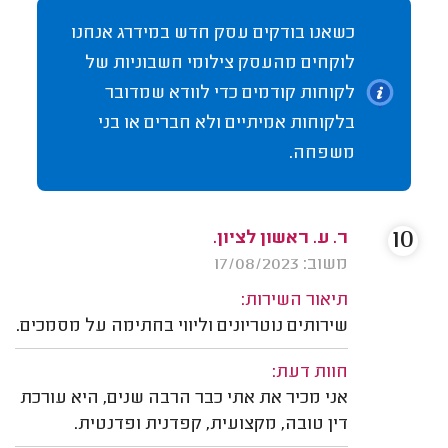
כשאנו בודקים עסק חדש במידרג אנחנו
לוקחים מהעסק צילומי חשבוניות של
לקוחות קודמים כדי לוודא שמדובר
בלקוחות אמיתיים ולא חברים או בני
משפחה.
10
ר. ע. ראשון לציון.
משוב: 17/08/2023
תיאור השירות:
שירותים נוטריונים וליווי בחתימה על מסמכים.
חוות דעת:
אני מכיר את אתי כבר הרבה שנים, היא עורכת
דין טובה, מקצועית, קפדנית ופדנטית.