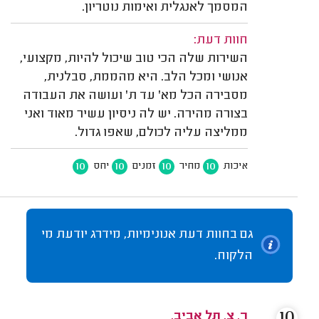
המסמך לאנגלית ואימות נוטריון.
חוות דעת:
השירות שלה הכי טוב שיכול להיות, מקצועי,
אנושי ומכל הלב. היא מהממת, סבלנית,
מסבירה הכל מא' עד ת' ועושה את העבודה
בצורה מהירה. יש לה ניסיון עשיר מאוד ואני
ממליצה עליה לכולם, שאפו גדול.
10
10
10
10
איכות
מחיר
זמנים
יחס
גם בחוות דעת אנונימיות, מידרג יודעת מי
הלקוח.
10
ר. צ. תל אביב.