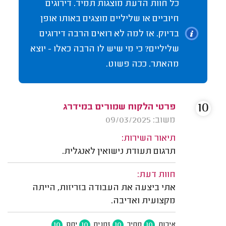
כל חוות הדעת מוצגות תמיד. דירוגים
חיוביים או שליליים מוצגים באותו אופן
בדיוק. אז למה לא רואים הרבה דירוגים
שליליים? כי מי שיש לו הרבה כאלו - יוצא
מהאתר. ככה פשוט.
10
פרטי הלקוח שמורים במידרג
משוב: 09/03/2025
תיאור השירות:
תרגום תעודת נישואין לאנגלית.
חוות דעת:
אתי ביצעה את העבודה בזריזות, הייתה
מקצועית ואדיבה.
10
10
10
10
איכות
מחיר
זמנים
יחס