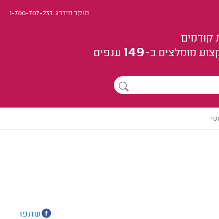
מוקד מידרג:
1-700-707-233
 קודמים
149
צוע
מומלצים
ב-
ענפים
סי
שתפו