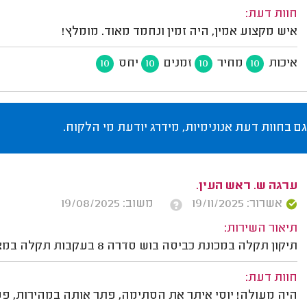
חוות דעת:
איש מקצוע אמין, היה זמין ונחמד מאוד. מומלץ!
איכות
מחיר
זמנים
יחס
10
10
10
10
גם בחוות דעת אנונימיות, מידרג יודעת מי הלקוח.
ערגה ש. ראש העין.
אשרור: 19/11/2025
משוב: 19/08/2025
תיאור השירות:
תיקון תקלה במכונת כביסה בוש סדרה 8 בעקבות תקלה במצב הסחיטה.
חוות דעת:
היה מעולה! יוסי איתר את הסתימה, פתר אותה במהירות, פע