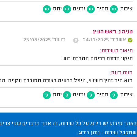
איכות
מחיר
זמנים
יחס
10
10
10
10
טניה נ. ראש העין.
אשרור: 24/10/2025
משוב: 25/08/2025
תיאור השירות:
תיקון מכונת כביסה מחברת בוש.
חוות דעת:
הוא היה זמין בשישי, טיפל בבעיה בצורה מסודרת ונקייה. הסב
איכות
מחיר
זמנים
יחס
9
9
9
9
באתר מידרג יש דירוג על כל שירות, זה אחד הדברים שמייצרים
שמקבל שירות - נותן דירוג.