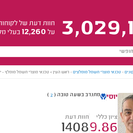
3,029,
חוות דעת של לקוחות
12,260
על
בעלי מק
ונים
>
טכנאי מוצרי חשמל מומלצים
>
ראש העין > טכנאי מוצרי חשמל מומלץ - יו
מתנדב בשעה טובה
(
)
2
יוסי
ציון כללי
חוות דעת
1408
9.86