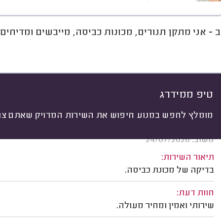
 - אני מתקן תנורים, מכונות כביסה, מייבשים ומדיחים 
חוות דעת
מחירים
ממוצע
A
יתי
 לפי:
הכל
(
1408
)
ים
לפי מכשיר
לפי מותג
טיפ ממידרג
מומלץ לחפש במנוע חיפוש את השירות המדויק שאתם צרי
תומר ט. ראש העין.
משוב: 24/07/2026
תיאור השירות:
בדיקה של מכונת כביסה.
חוות דעת:
שירותי ואמין ומחיר מעולה.