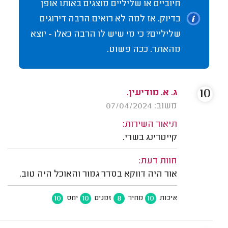
חיוביים או שליליים מוצגים באותו אופן
בדיוק. אז למה לא רואים הרבה דירוגים
שליליים? כי מי שיש לו הרבה כאלו - יוצא
מהאתר. ככה פשוט.
10
ג. א. מודיעין.
משוב: 07/04/2024
תיאור השירות:
קייטרינג בשרי.
חוות דעת:
אור היה דווקא בסדר גמור והאוכל היה טוב.
10
10
8
10
איכות
מחיר
זמנים
יחס