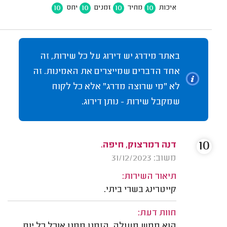
10
10
10
10
איכות
מחיר
זמנים
יחס
באתר מידרג יש דירוג על כל שירות, זה
אחד הדברים שמייצרים את האמינות. זה
לא "מי שרוצה מדרג" אלא כל לקוח
שמקבל שירות - נותן דירוג.
10
דנה רמרצוק, חיפה.
משוב: 31/12/2023
תיאור השירות:
קייטרינג בשרי ביתי.
חוות דעת:
הוא ממש מעולה, הזמנו ממנו אוכל כל יום.