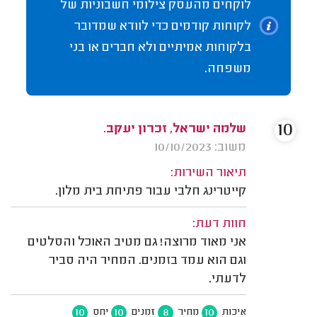
לוקחים מהעסק צילומי חשבוניות של
לקוחות קודמים כדי לוודא שמדובר
בלקוחות אמיתיים ולא חברים או בני
משפחה.
10
שלמה ישראל, זכרון יעקב.
משוב: 10/10/2023
תיאור השירות:
קייטרינג חלבי עבור פתיחת בית מלון.
חוות דעת:
אני מאוד מרוצה! גם מטיב האוכל והסלטים
וגם הוא עמד בזמנים. המחיר היה סביר
לדעתי.
10
10
8
10
איכות
מחיר
זמנים
יחס