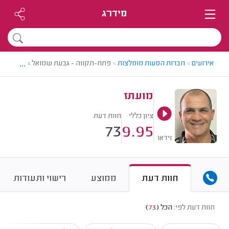
מידרג
...
אירועים
>
חברות הסעות מומלצות
>
פתח-תקווה - גבעת שמואל > חברת הסע
מועתז
ציון כללי
חוות דעת
73
9.95
וידאו
חוות דעת
ממוצע
רישוי ותעודות
חוות דעת לפי:
הכל
(
73
)