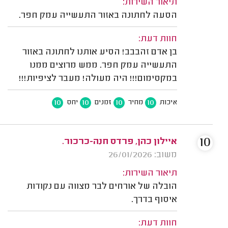
תיאור השירות:
הסעה לחתונה באזור התעשייה עמק חפר.
חוות דעת:
בן אדם זהבבב! הסיע אותנו לחתונה באזור
התעשייה עמק חפר. ממש מרוצים ממנו
במקסימום!!! היה מעולה! מעבר לציפיות!!!
10
10
10
10
איכות
מחיר
זמנים
יחס
10
איילון כהן, פרדס חנה-כרכור.
משוב: 26/01/2026
תיאור השירות:
הובלה של אורחים לבר מצווה עם נקודות
איסוף בדרך.
חוות דעת: