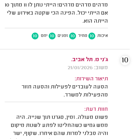
מדהים מדהים מדהים! הייתי נותן לו 11 מתוך 10
אם הייתי יכול. הפינה הכי שקטה באירוע שלי
הייתה הוא.
10
10
10
10
איכות
מחיר
זמנים
יחס
10
ג'ני מ. תל אביב.
משוב: 21/01/2026
תיאור השירות:
הסעה לעובדים לפעילות והסעה חזור
מהפעילות למשרד.
חוות דעת:
פשוט מעולה. זמין, סגרנו תוך שנייה. היה
ממש גמיש כשהחליטו לפתע לשנות מיקום
והיה סבלני למרות שהם איחרו. שקוף, ישר