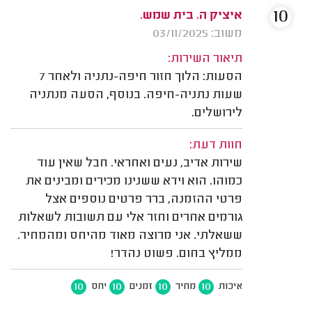
10
איציק ה. בית שמש.
משוב: 03/11/2025
תיאור השירות:
הסעות: הלוך חזור חיפה-נתניה ולאחר 7
שעות נתניה-חיפה. בנוסף, הסעה מנתניה
לירושלים.
חוות דעת:
שירות אדיב, נעים ואחראי. חבל שאין עוד
כמוהו. הוא וידא ששנינו מכירים ומבינים את
פרטי ההזמנה, ברר פרטים נוספים אצל
גורמים אחרים וחזר אלי עם תשובות לשאלות
ששאלתי. אני מרוצה מאוד מהיחס ומהמחיר.
ממליץ בחום. פשוט נהדר!
10
10
10
10
איכות
מחיר
זמנים
יחס