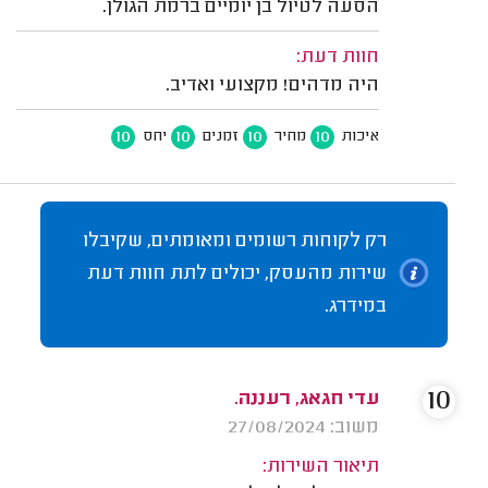
הסעה לטיול בן יומיים ברמת הגולן.
חוות דעת:
היה מדהים! מקצועי ואדיב.
10
10
10
10
איכות
מחיר
זמנים
יחס
רק לקוחות רשומים ומאומתים, שקיבלו
שירות מהעסק, יכולים לתת חוות דעת
במידרג.
10
עדי חגאג, רעננה.
משוב: 27/08/2024
תיאור השירות: