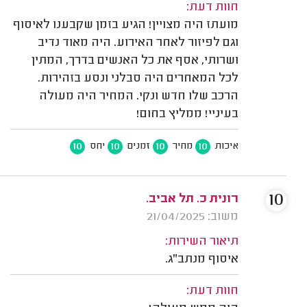
חוות דעת:
מועתז היה מצויין! הגיע בזמן שקבענו לאיסוף
וגם לפיזור לאחר האירוע. היה מאוד נדיב
ושרותי, אסף את כל האנשים בדרך, המתין
לכל המאחרים היה סבלני ונסע בזהירות.
הרכב שלו חדש ונקי. המחיר היה מעולה
בעיניי! ממליץ בחום!
10
10
10
10
איכות
מחיר
זמנים
יחס
10
רונית כ. תל אביב.
משוב: 21/04/2025
תיאור השירות:
איסוף מנתב"ג.
חוות דעת: