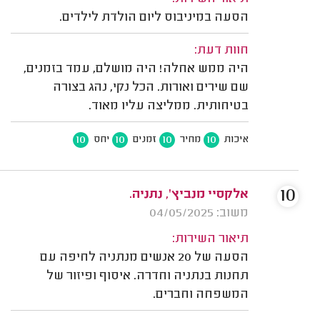
הסעה במיניבוס ליום הולדת לילדים.
חוות דעת:
היה ממש אחלה! היה מושלם, עמד בזמנים,
שם שירים ואורות. הכל נקי, נהג בצורה
בטיחותית. ממליצה עליו מאוד.
10
10
10
10
איכות
מחיר
זמנים
יחס
10
אלקסיי מנביץ', נתניה.
משוב: 04/05/2025
תיאור השירות:
הסעה של 20 אנשים מנתניה לחיפה עם
תחנות בנתניה וחדרה. איסוף ופיזור של
המשפחה וחברים.