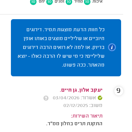
10
10
10
10
איכות
מחיר
זמנים
יחס
כל חוות הדעת מוצגות תמיד. דירוגים
חיוביים או שליליים מוצגים באותו אופן
בדיוק. אז למה לא רואים הרבה דירוגים
שליליים? כי מי שיש לו הרבה כאלו - יוצא
מהאתר. ככה פשוט.
9
יעקב אלון, גן חיים.
אשרור: 03/04/2026
משוב: 02/12/2025
תיאור השירות:
התקנת תריס בחלון ממ"ד.