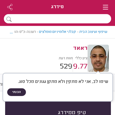
מידרג
...
שיפוץ ועיצוב הבית
>
קבלני אלומיניום מומלצים
>
רעננה-כ"ס-הוד השרון > 
ראאד
ציון כללי
חוות דעת
529
9.77
שימו לב, אני לא מתקין ולא מתקן גגונים מכל סוג.
חוות דעת
ממוצע
גלריה
אודות
הבנתי
חוות דעת לפי:
הכל
(
529
)
הכי נפוצים
התקנת חלונות
סגירת מרפסות
טיפ ממידרג