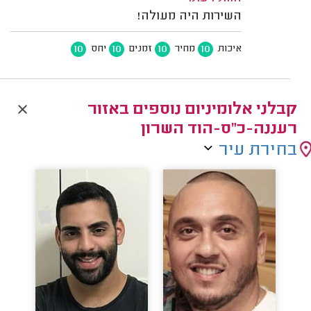
השירות היה מעולה!
10
10
10
10
איכות
מחיר
זמנים
יחס
קבלני אלומיניום נוספים באזור
רעננה-כ"ס-הוד השרון
בחירת עיר