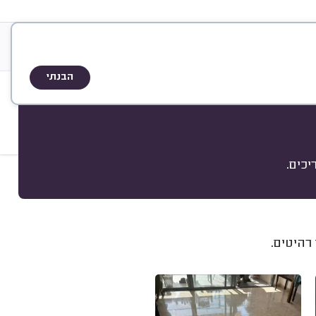
&
ריה
אודות
A
Q
שיטת הדירוג
הבנתי
כים.
מיון