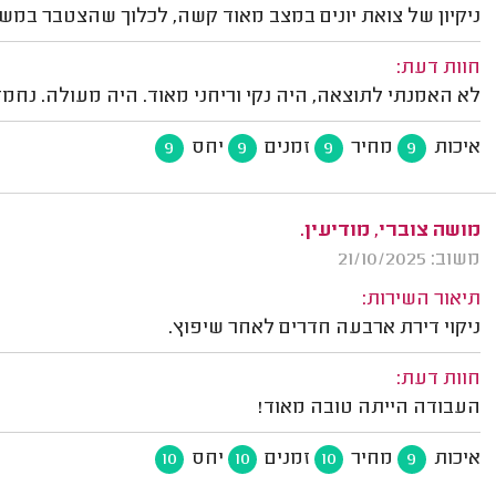
ניקיון של צואת יונים במצב מאוד קשה, לכלוך שהצטבר במשך
חוות דעת:
לא האמנתי לתוצאה, היה נקי וריחני מאוד. היה מעולה. נחמד, 
איכות
מחיר
זמנים
יחס
9
9
9
9
מושה צוברי, מודיעין.
משוב: 21/10/2025
תיאור השירות:
ניקוי דירת ארבעה חדרים לאחר שיפוץ.
חוות דעת:
העבודה הייתה טובה מאוד!
איכות
מחיר
זמנים
יחס
10
10
10
9