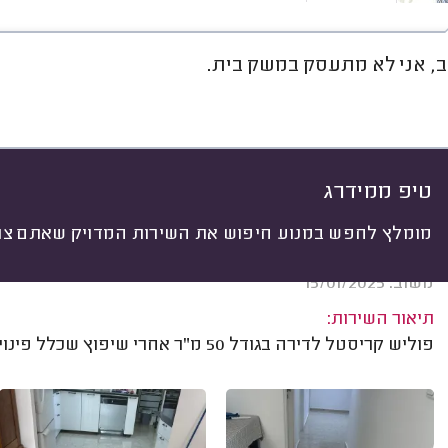
ב, אני לא מתעסק במשק בית.
חוות דעת
מחירים
ממוצע
גל
יתי
 לפי:
הכל
(
29
)
ים
מה ניקו?
ניקיונות מיוחדים
טיפ ממידרג
מומלץ לחפש במנוע חיפוש את השירות המדויק שאתם צרי
אלן סבג, ראשון לציון.
משוב: 15/01/2025
תיאור השירות:
פוליש קריסטל לדירה בגודל 50 מ"ר אחרי שיפוץ שכלל פינוי רהיטים.