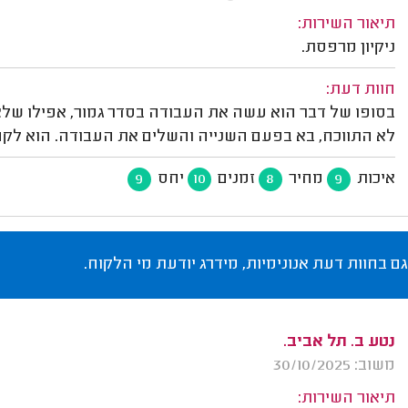
תיאור השירות:
ניקיון מרפסת.
חוות דעת:
בסופו של דבר הוא עשה את העבודה בסדר גמור, אפילו שלא
לא התווכח, בא בפעם השנייה והשלים את העבודה. הוא לקח
איכות
מחיר
זמנים
יחס
9
10
8
9
גם בחוות דעת אנונימיות, מידרג יודעת מי הלקוח.
נטע ב. תל אביב.
משוב: 30/10/2025
תיאור השירות: