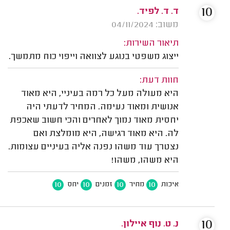
10
ד. ד. לפיד.
משוב: 04/11/2024
תיאור השירות:
ייצוג משפטי בנוגע לצוואה וייפוי כוח מתמשך.
חוות דעת:
היא מעולה מעל כל רמה בעיניי, היא מאוד
אנושית ומאוד נעימה. המחיר לדעתי היה
יחסית מאוד נמוך לאחרים והכי חשוב שאכפת
לה. היא מאוד רגישה, היא מומלצת ואם
נצטרך עוד משהו נפנה אליה בעיניים עצומות.
היא משהו, משהו!
10
10
10
10
איכות
מחיר
זמנים
יחס
10
נ. ט. נוף איילון.