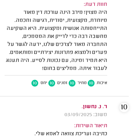
חוות דעת:
היה מצוין! מירב הינה עורכת דין מאוד
מיוחדת, מקצועית, יסודית, רגישה וחכמה.
התייחסותה אנושית ומקצועית. היא השקיעה
מחשבה רבה כדי לדייק את המסמכים,
התחברה מאוד לצרכים שלנו, ידעה לגשר על
פערים ולמצוא פתרונות יצירתיים ומותאמים.
היא תמיד זמינה, עם נכונות לסייע. היה תענוג
לעבוד איתה. ממליצים בחום!
10
10
10
10
איכות
מחיר
זמנים
יחס
10
ר. נ. נחשון.
משוב: 03/09/2025
תיאור השירות:
כתיבה ועריכת צוואה לאמא שלי.