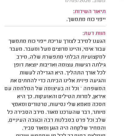
משוב: 17/05/2026
תיאור השירות:
ייפוי כוח מתמשך.
חוות דעת:
הגענו למירב לצורך עריכת ייפוי כוח מתמשך
עבור אימי, והיינו מרוצים מעל ומעבר. מעבר
למקצועיות הבלתי מתפשרת שלה, מירב
גילתה רגישות עצומה ואדיבות יוצאת דופן
לכל אורך התהליך. היא הגדילה לעשות
והגיעה פיזית אלינו הביתה כדי להחתים את
המשפחה – וכל זה בעיצומה של המלחמה עם
איראן, למרות הטילים והאזעקות. כך היא
חסכה מאמא שלי נסיעות, טרטורים ומאמץ
מיותר, דבר שהערכנו מאוד. מירב הסבירה כל
שלב וכל פרט בסבלנות רבה ובגובה העיניים,
והמחיר שלקחה היה הוגן ומאוד סביר.