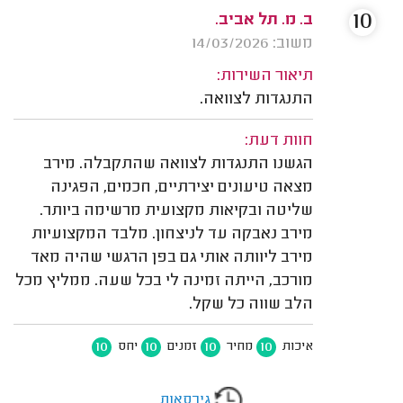
10
ב. מ. תל אביב.
משוב: 14/03/2026
תיאור השירות:
התנגדות לצוואה.
חוות דעת:
הגשנו התנגדות לצוואה שהתקבלה. מירב
מצאה טיעונים יצירתיים, חכמים, הפגינה
שליטה ובקיאות מקצועית מרשימה ביותר.
מירב נאבקה עד לניצחון. מלבד המקצועיות
מירב ליוותה אותי גם בפן הרגשי שהיה מאד
מורכב, הייתה זמינה לי בכל שעה. ממליץ מכל
הלב שווה כל שקל.
10
10
10
10
איכות
מחיר
זמנים
יחס
גירסאות