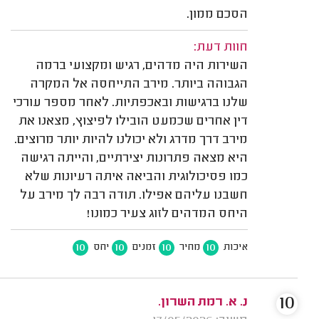
הסכם ממון.
חוות דעת:
השירות היה מדהים, רגיש ומקצועי ברמה
הגבוהה ביותר. מירב התייחסה אל המקרה
שלנו ברגישות ובאכפתיות. לאחר מספר עורכי
דין אחרים שכמעט הובילו לפיצוץ, מצאנו את
מירב דרך מדרג ולא יכולנו להיות יותר מרוצים.
היא מצאה פתרונות יצירתיים, והייתה רגישה
כמו פסיכולוגית והביאה איתה רעיונות שלא
חשבנו עליהם אפילו. תודה רבה לך מירב על
היחס המדהים לזוג צעיר כמונו!
10
10
10
10
איכות
מחיר
זמנים
יחס
10
נ. א. רמת השרון.