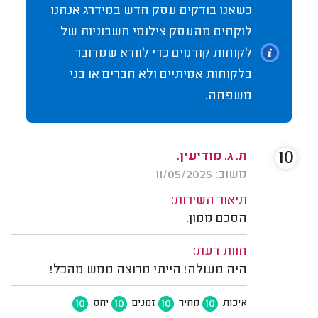
כשאנו בודקים עסק חדש במידרג אנחנו
לוקחים מהעסק צילומי חשבוניות של
לקוחות קודמים כדי לוודא שמדובר
בלקוחות אמיתיים ולא חברים או בני
משפחה.
10
ת. ג. מודיעין.
משוב: 11/05/2025
תיאור השירות:
הסכם ממון.
חוות דעת:
היה מעולה! הייתי מרוצה ממש מהכל!
10
10
10
10
איכות
מחיר
זמנים
יחס