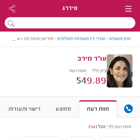
מידרג
...
חוק ומשפט
>
עורכי דין משפחה מומלצים
>
מודיעין והסביבה > עורך דין ל
עו"ד מירב
ציון כללי
חוות דעת
54
9.89
חוות דעת
ממוצע
רישוי ותעודות
חוות דעת לפי:
הכל
(
54
)