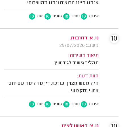
אנחנו היינו מרוצים ונהנו מהשירות!
10
10
10
10
איכות
מחיר
זמנים
יחס
10
מ. א. רחובות.
משוב: 29/07/2026
תיאור השירות:
תהליך גישור לגירושין.
חוות דעת:
היה ממש מצוין! עורכת דין מדהימה עם יחס
אישי ומקצועי.
10
10
10
10
איכות
מחיר
זמנים
יחס
10
מ. צ. ראשון לציון.