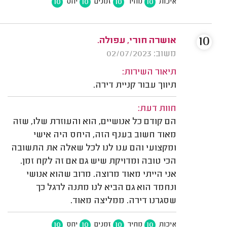
10
10
10
10
איכות
מחיר
זמנים
יחס
10
אושרה חורי, עפולה.
משוב: 02/07/2023
תיאור השירות:
תיווך עבור קניית דירה.
חוות דעת:
הם קודם כל אנושיים, הוא והעוזרת שלו, שזה
מאוד חשוב בענף הזה, היחס היה אישי
ומקצועי והם ענו לנו לכל שאלה את התשובה
הכי טובה ומדויקת שיש גם אם זה לקח זמן.
אני הייתי מאוד מרוצה. מרוב שהוא אנושי
ונחמד הוא גם הביא לנו מתנה לרגל כך
שסגרנו דירה. ממליצה מאוד.
10
10
10
10
איכות
מחיר
זמנים
יחס