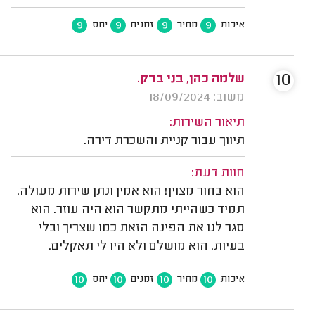
9
9
9
9
איכות
מחיר
זמנים
יחס
10
שלמה כהן, בני ברק.
משוב: 18/09/2024
תיאור השירות:
תיווך עבור קניית והשכרת דירה.
חוות דעת:
הוא בחור מצוין! הוא אמין ונתן שירות מעולה.
תמיד כשהייתי מתקשר הוא היה עוזר. הוא
סגר לנו את הפינה הזאת כמו שצריך ובלי
בעיות. הוא מושלם ולא היו לי תאקלים.
10
10
10
10
איכות
מחיר
זמנים
יחס