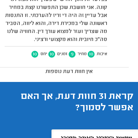
קונה. אני חושבת שכן התפשרנו קצת במחיר
אבל עדיין זה היה די זריז להערכתי. זו התנסות
ראשונה שלי במכירת דירה, והוא ליווה, הסביר
מה שצריך ועזר למצוא עורך דין. החוויה שלנו
סה"כ חיובית והוא מקצועי ורציני.
10
10
9
10
איכות
מחיר
זמנים
יחס
אין חוות דעת נוספות
קראת 31 חוות דעת, אך האם
אפשר לסמוך?