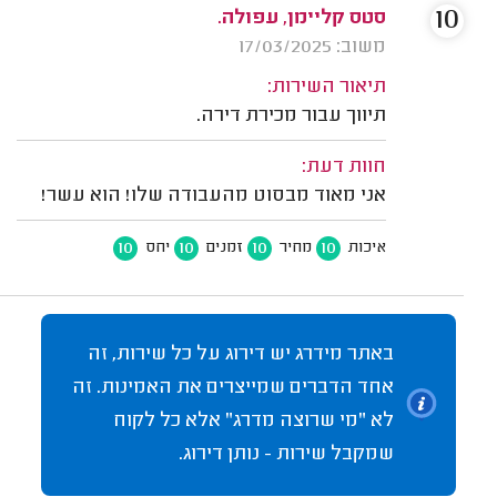
10
סטס קליימן, עפולה.
משוב: 17/03/2025
תיאור השירות:
תיווך עבור מכירת דירה.
חוות דעת:
אני מאוד מבסוט מהעבודה שלו! הוא עשר!
10
10
10
10
איכות
מחיר
זמנים
יחס
באתר מידרג יש דירוג על כל שירות, זה
אחד הדברים שמייצרים את האמינות. זה
לא "מי שרוצה מדרג" אלא כל לקוח
שמקבל שירות - נותן דירוג.