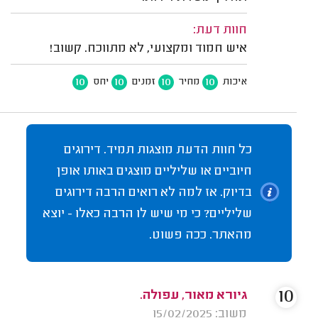
חוות דעת:
איש חמוד ומקצועי, לא מתווכח. קשוב!
10
10
10
10
איכות
מחיר
זמנים
יחס
כל חוות הדעת מוצגות תמיד. דירוגים
חיוביים או שליליים מוצגים באותו אופן
בדיוק. אז למה לא רואים הרבה דירוגים
שליליים? כי מי שיש לו הרבה כאלו - יוצא
מהאתר. ככה פשוט.
10
גיורא מאור, עפולה.
משוב: 15/02/2025