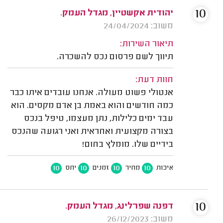
10
יהודית אקשטיין, מגדל העמק.
משוב: 24/04/2024
תיאור השירות:
תיווך לשם פרסום נכס להשכרה.
חוות דעת:
אנטולי פשוט מעולה. אנחנו עובדים איתו כבר
כמה חודשים והוא באמת בן אדם מקסים. הוא
עבד ימים כלילות, נתן מעצמו, טיפל בנכס
בצורה מקצועית ואחראית ואני רגועה שהנכס
בידיים שלו. מומלץ בחום!
10
10
10
10
איכות
מחיר
זמנים
יחס
10
דפנה שפרלינג, מגדל העמק.
משוב: 26/12/2023