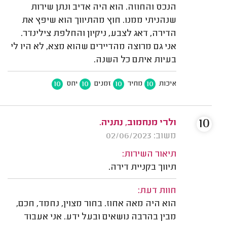
הנכס והחוזה. הוא היה אדיב ונתן שירות
שנהניתי ממנו. חוץ מהתיווך הוא שיפץ את
הדירה, דאג לצבע, ניקיון והחלפת צילינדר.
אני גם מרוצה מהדיירים שהוא מצא, לא היו לי
בעיות איתם כל השנה.
10
10
10
10
איכות
מחיר
זמנים
יחס
10
ולרי מנחמוב, נתניה.
משוב: 02/06/2023
תיאור השירות:
תיווך בקניית דירה.
חוות דעת:
הוא היה מאה אחוז. בחור מצוין, נחמד, חכם,
מבין בהרבה נושאים ובעל ידע. אני אעבוד