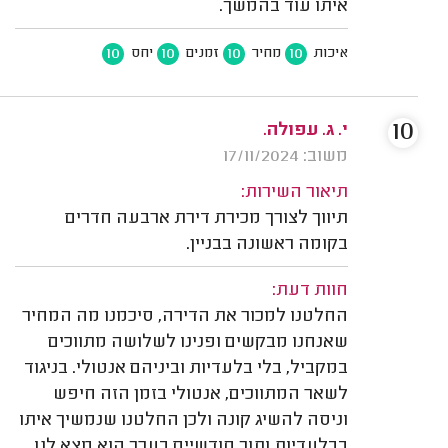
איתו עוד בהמשך.
10
10
10
10
איכות
מחיר
זמנים
יחס
10
י. ג. עפולה.
משוב: 17/11/2024
תיאור השירות:
תיווך לצורך מכירת דירת ארבעה חדרים
בקומה ראשונה בבניין.
חוות דעת:
החלטנו למכור את הדירה, סיכמנו מה המחיר
שאנחנו מבקשים ופנינו לשלושה מתווכים
במקביל, בלי בלעדיות וביניהם אנטולי. בניגוד
לשאר המתווכים, אנטולי בזמן הזה חיפש
וניסה להשיג קונה ולכן החלטנו שנמשיך איתו
בבלעדיות ותוך חודשיים בערך הוא מצא לנו