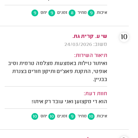
9
9
8
9
איכות
מחיר
זמנים
יחס
10
שי ע. קרית גת.
משוב: 24/03/2026
תיאור השירות:
ואיתור נזילות באמצעות מצלמה טרמית וסיב
אופטי, התקנת פאצ'ים ותיקון חורים בצנרת
בבניין.
חוות דעת:
הוא די מקצוען ואני עובד רק איתו!
10
10
9
10
איכות
מחיר
זמנים
יחס