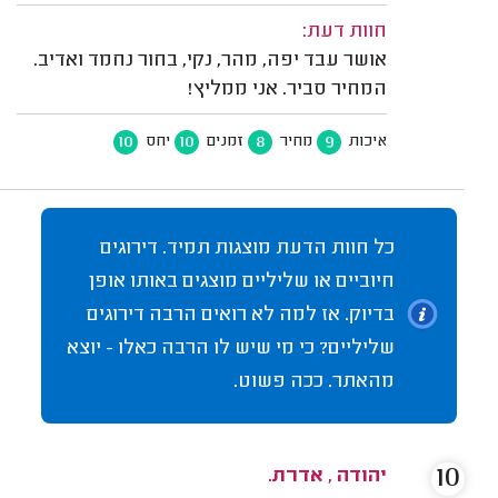
חוות דעת:
אושר עבד יפה, מהר, נקי, בחור נחמד ואדיב.
המחיר סביר. אני ממליץ!
10
10
8
9
איכות
מחיר
זמנים
יחס
כל חוות הדעת מוצגות תמיד. דירוגים
חיוביים או שליליים מוצגים באותו אופן
בדיוק. אז למה לא רואים הרבה דירוגים
שליליים? כי מי שיש לו הרבה כאלו - יוצא
מהאתר. ככה פשוט.
10
יהודה , אדרת.