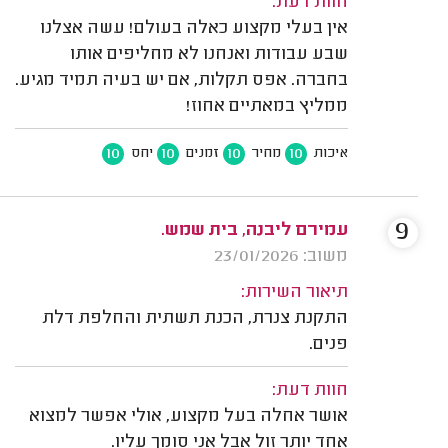
חוות דעת:
אין בעלי מקצוע כאלה בעולם! עשה אצלנו
שבע עבודות ואנחנו לא מחליפים אותו
בחברה. אפס תקלות, אם יש בעיה תמיד מגיע.
ממליץ במאתיים אחוז!
10
10
10
10
איכות
מחיר
זמנים
יחס
9
עמירם ליבנה, בית שמש.
משוב: 23/01/2026
תיאור השירות:
התקנת צנרת, הכנת תשתית והחלפת דלת
פנים.
חוות דעת:
אושר אחלה בעל מקצוע, אולי אפשר למצוא
אחד יותר זול אבל אני סומך עליו.