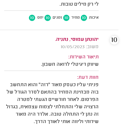
לי רק מילים טובות.
10
10
10
10
איכות
מחיר
זמנים
יחס
10
יהונתן עמוסי, נתניה.
משוב: 10/05/2023
תיאור השירות:
שיווק דיגיטלי לרואה חשבון.
חוות דעת:
פניתי עליו כעסק מאוד "רזה" והוא התחשב
בזה מבחינת המחיר בהתאם לסדר הגודל של
הפרסום. לאחר חודשיים הגעתי למטרה
הרצויה שלי והתחלתי לצמוח עצמאית, בגדול
זה נתן לי התחלה טובה. אלדר היה מאוד
שירותי וליווה אותי לאורך הדרך.