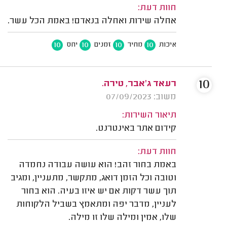
חוות דעת:
אחלה שירות ואחלה בנאדם! באמת הכל עשר.
10
10
10
10
איכות
מחיר
זמנים
יחס
10
רעאד ג'אבר, טירה.
משוב: 07/09/2023
תיאור השירות:
קידום אתר באינטרנט.
חוות דעת:
באמת בחור זהב! הוא עושה עבודה נחמדה
וטובה וכל הזמן דואג, מתקשר, מתעניין, ומגיב
תוך עשר דקות אם יש איזו בעיה. הוא בחור
לעניין, מדבר יפה ומתאמץ בשביל הלקוחות
שלו, אמין ומילה שלו זו מילה.