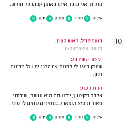
טובות, אני עובד איתו באופן קבוע כל חודש.
9
9
8
9
איכות
מחיר
זמנים
יחס
10
בועז פרל, ראש העין.
משוב: 11/03/2023
תיאור השירות:
שיווק דיגיטלי לחנות אינטרנטית של מכונות
מזון.
חוות דעת:
אלדר מקצוען, יודע מה הוא עושה, שירותי
מאוד ומביא תוצאות במחירים נוחים לדעתי.
10
9
9
9
איכות
מחיר
זמנים
יחס