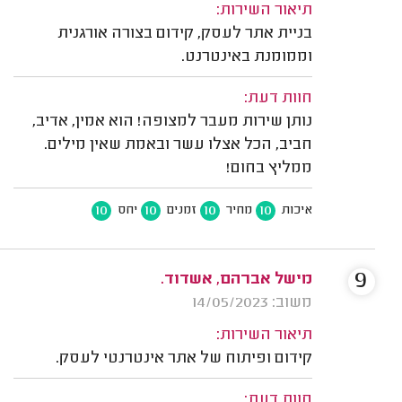
תיאור השירות:
בניית אתר לעסק, קידום בצורה אורגנית
וממומנת באינטרנט.
חוות דעת:
נותן שירות מעבר למצופה! הוא אמין, אדיב,
חביב, הכל אצלו עשר ובאמת שאין מילים.
ממליץ בחום!
10
10
10
10
איכות
מחיר
זמנים
יחס
9
מישל אברהם, אשדוד.
משוב: 14/05/2023
תיאור השירות:
קידום ופיתוח של אתר אינטרנטי לעסק.
חוות דעת: