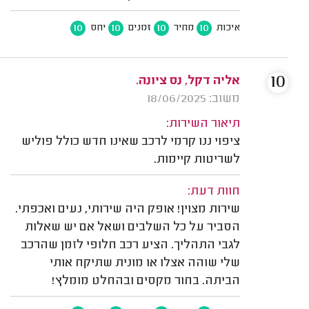
10
10
10
10
איכות
מחיר
זמנים
יחס
10
אליה דקל, נס ציונה.
משוב: 18/06/2025
תיאור השירות:
ציפוי ננו קרמי לרכב שאינו חדש כולל פוליש
לשריטות קיימות.
חוות דעת:
שירות מצוין! אופק היה שירותי, נעים ואכפתי.
הסביר על כל השלבים ושאל אם יש שאלות
לגבי התהליך. הציע רכב חלופי לזמן שהרכב
שלי שוהה אצלו או מונית שתיקח אותי
הביתה. בחור מקסים ובהחלט מומלץ!