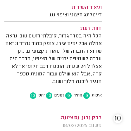
תיאור השירות:
דייטלינג חיצוני וציפוי ננו.
חוות דעת:
הכל היה בסדר גמור, קיבלתי רושם טוב. נראה
אחלה אבל ימים יגידו. אופק בחור נהדר ונראה
שהוא והחברה שלו מאוד מקצועיים. נתן
ערכה לשטיפה ידנית של הציפוי, הרכב היה
אצלו ל 24 שעות. הובטח רכב חלופי אך לא
קרה, אבל הוא שילם עבור המונית מכפר
הנגיד ליבנה הלוך ושוב.
10
10
9
9
איכות
מחיר
זמנים
יחס
10
ברק נבון, נס ציונה.
משוב: 18/02/2025