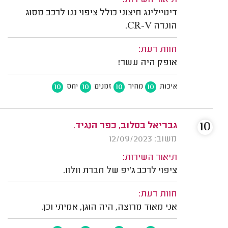
תיאור השירות:
דיטיילינג חיצוני כולל ציפוי ננו לרכב מסוג
הונדה CR-V.
חוות דעת:
אופק היה עשר!
10
10
10
10
איכות
מחיר
זמנים
יחס
10
גבריאל בסלוב, כפר הנגיד.
משוב: 12/09/2023
תיאור השירות:
ציפוי לרכב ג'יפ של חברת וולוו.
חוות דעת:
אני מאוד מרוצה, היה הוגן, אמיתי וכן.