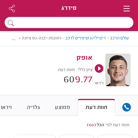
מידרג
...
עולם הרכב
>
דיטיילינג וציפויים לרכב
>
רחובות-יבנה-נס ציונה > דיטיילינג 
אופק
ציון כללי
חוות דעת
60
9.77
וידאו
חוות דעת
ממוצע
גלריה
וידאו
חוות דעת לפי:
הכל
(
60
)