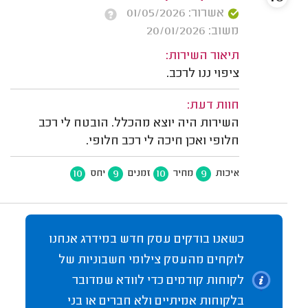
אשרור: 01/05/2026
משוב: 20/01/2026
תיאור השירות:
ציפוי ננו לרכב.
חוות דעת:
השירות היה יוצא מהכלל. הובטח לי רכב
חלופי ואכן חיכה לי רכב חלופי.
10
9
10
9
איכות
מחיר
זמנים
יחס
כשאנו בודקים עסק חדש במידרג אנחנו
לוקחים מהעסק צילומי חשבוניות של
לקוחות קודמים כדי לוודא שמדובר
בלקוחות אמיתיים ולא חברים או בני