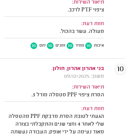
תיאור השירות:
ציפוי PTF לרכב.
חוות דעת:
מעולה. עשר בהכול.
10
10
10
10
איכות
מחיר
זמנים
יחס
10
בני אהרון אהרון, חולון.
משוב: 09/12/2025
תיאור השירות:
הסרת ציפוי PPF מטסלה מודל 3.
חוות דעת:
הגעתי לטובת הסרת מדבקת PPF מהטסלה
שלי לאחר 4 וחצי שנים והתקבלתי בצורה
מאוד נעימה על ידי אופק. העבודה נעשתה