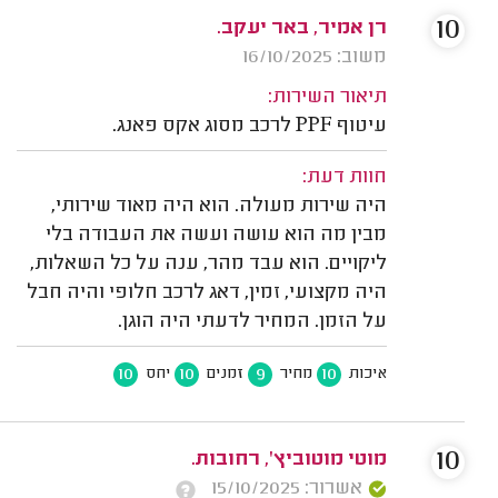
10
רן אמיר, באר יעקב.
משוב: 16/10/2025
תיאור השירות:
עיטוף PPF לרכב מסוג אקס פאנג.
חוות דעת:
היה שירות מעולה. הוא היה מאוד שירותי,
מבין מה הוא עושה ועשה את העבודה בלי
ליקויים. הוא עבד מהר, ענה על כל השאלות,
היה מקצועי, זמין, דאג לרכב חלופי והיה חבל
על הזמן. המחיר לדעתי היה הוגן.
10
10
9
10
איכות
מחיר
זמנים
יחס
10
מוטי מוטוביץ', רחובות.
אשרור: 15/10/2025