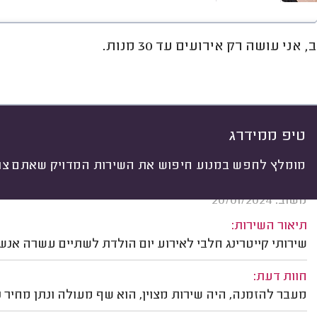
 אני עושה רק אירועים עד 30 מנות.
חוות דעת
ממוצע
גלריה
אוד
יתי
 לפי:
הכל
(
17
)
ים
לפי אירוע
חלבי או בשרי
עוגות
טיפ ממידרג
מומלץ לחפש במנוע חיפוש את השירות המדויק שאתם צרי
לימור בן אבי, אורנית.
משוב: 20/01/2024
תיאור השירות:
שירותי קייטרינג חלבי לאירוע יום הולדת לשתיים עשרה אנשי
חוות דעת:
מעבר להזמנה, היה שירות מצוין, הוא שף מעולה ונתן מחיר 