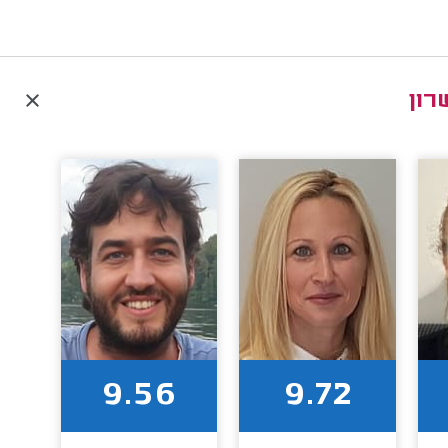
רון
9.56
9.72