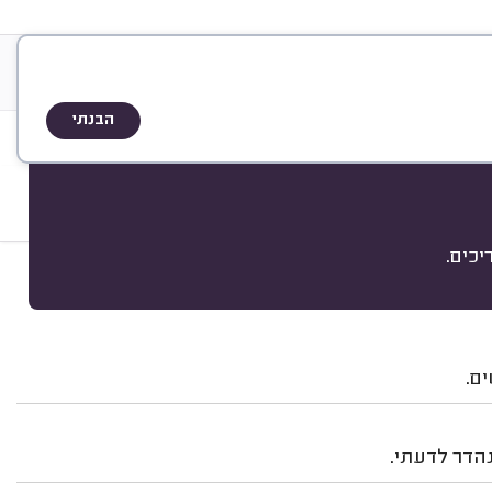
&
ות
A
Q
שיטת הדירוג
הבנתי
כים.
מיון
ם.
נהדר לדעתי.