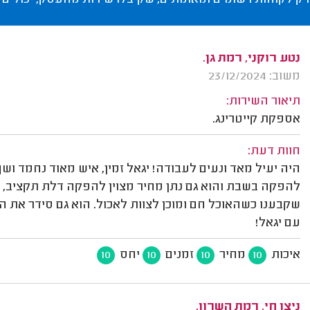
רק לקוחות רשומים ומאומתים, שקיבלו שירות מהעסק, יכולים 
נטע רוקני, רמת גן.
משוב: 23/12/2024
תיאור השירות:
אספקת קייטרינג.
חוות דעת:
היה יעיל מאד ונעים לעבודה! יגאל זמין, איש מאוד נחמד וש
להפקה בשבת והוא גם נתן מחיר מצוין להפקה דלת תקציב, גם 
שקבענו כשהאוכל חם ומוכן לצוות לאכול. הוא גם סידר את 
עם יגאל!
איכות
מחיר
זמנים
יחס
10
10
10
10
ניצן חי, רמת השרון.