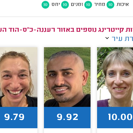
איכות
מחיר
זמנים
יחס
10
10
10
10
ת קייטרינג נוספים באזור רעננה-כ"ס-הוד הש
ת עיר
9.79
9.92
10.00