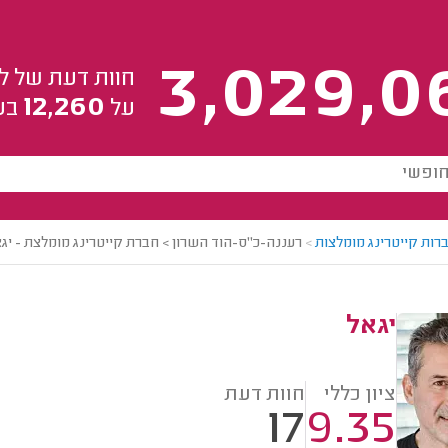
3,029,0
חוות דעת של ל
12,260
על
בע
רות קייטרינג מומלצות
>
רעננה-כ"ס-הוד השרון > חברת קייטרינג מומלצת - יג
יגאל
ציון כללי
חוות דעת
17
9.35