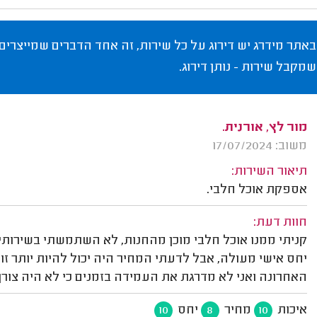
באתר מידרג יש דירוג על כל שירות, זה אחד הדברים שמייצרים
שמקבל שירות - נותן דירוג.
מור לץ, אורנית.
משוב: 17/07/2024
תיאור השירות:
אספקת אוכל חלבי.
חוות דעת:
קניתי ממנו אוכל חלבי מוכן מהחנות, לא השתמשתי בשירותי ה
יחס אישי מעולה, אבל לדעתי המחיר היה יכול להיות יותר ז
האחרונה ואני לא מדרגת את העמידה בזמנים כי לא היה צור
איכות
מחיר
יחס
10
8
10