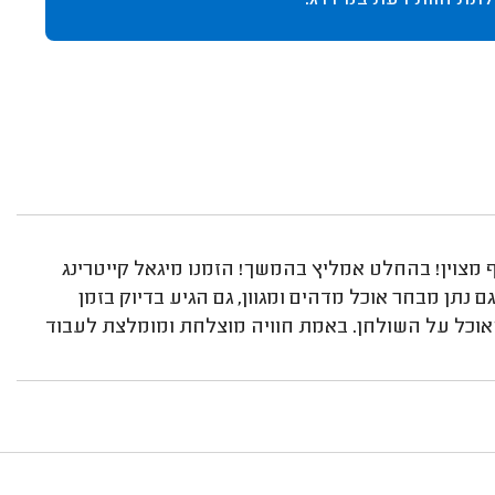
לתת חוות דעת במידרג.
ף מצוין! בהחלט אמליץ בהמשך! הזמנו מיגאל קייטרינג
נתן מבחר אוכל מדהים ומגוון, גם הגיע בדיוק בזמן
האוכל על השולחן. באמת חוויה מוצלחת ומומלצת לעבוד