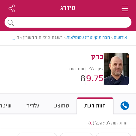
מידרג
...
אירועים
>
חברות קייטרינג מומלצות
>
רעננה-כ"ס-הוד השרון > חברת קייטר
ברק
ציון כללי
חוות דעת
8
9.75
חוות דעת
ממוצע
גלריה
שיטת 
חוות דעת לפי:
הכל
(
8
)