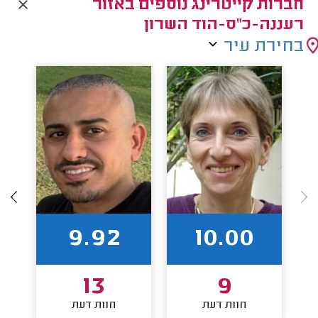
חברות קייטרינג נוספים באזור
רעננה-כ"ס-הוד השרון
בחירת עיר
9.92
10.00
13
9
חוות דעת
חוות דעת