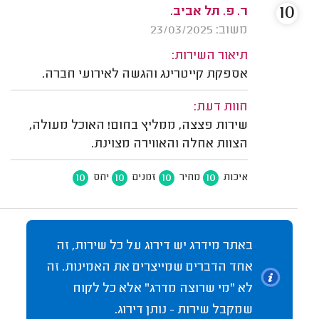
10
ר. פ. תל אביב.
משוב: 23/03/2025
תיאור השירות:
אספקת קייטרינג והגשה לאירועי חברה.
חוות דעת:
שירות פצצה, ממליץ בחום! האוכל מעולה,
הצוות אחלה והאווירה מצוינת.
10
10
10
10
איכות
מחיר
זמנים
יחס
באתר מידרג יש דירוג על כל שירות, זה
אחד הדברים שמייצרים את האמינות. זה
לא "מי שרוצה מדרג" אלא כל לקוח
שמקבל שירות - נותן דירוג.