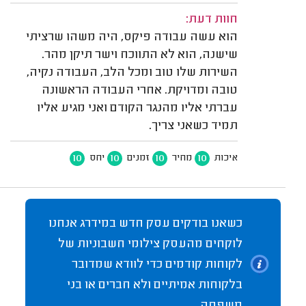
חוות דעת:
הוא עשה עבודה פיקס, היה משהו שרציתי
שישנה, הוא לא התווכח וישר תיקן מהר.
השירות שלו טוב ומכל הלב, העבודה נקיה,
טובה ומדויקת. אחרי העבודה הראשונה
עברתי אליו מהנגר הקודם ואני מגיע אליו
תמיד כשאני צריך.
10
10
10
10
איכות
מחיר
זמנים
יחס
כשאנו בודקים עסק חדש במידרג אנחנו
לוקחים מהעסק צילומי חשבוניות של
לקוחות קודמים כדי לוודא שמדובר
בלקוחות אמיתיים ולא חברים או בני
משפחה.