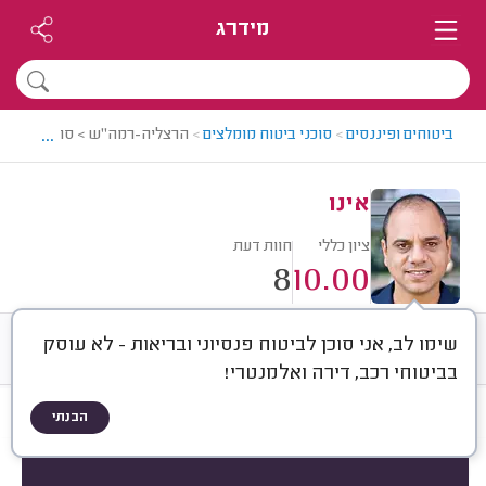
מידרג
...
ביטוחים ופיננסים
>
סוכני ביטוח מומלצים
>
הרצליה-רמה"ש > סוכן ביטוח מו
אינו
ציון כללי
חוות דעת
8
10.00
שימו לב, אני סוכן לביטוח פנסיוני ובריאות - לא עוסק
חוות דעת
ממוצע
רישוי ותעודות
בביטוחי רכב, דירה ואלמנטרי!
הבנתי
חוות דעת לפי:
הכל
(
8
)
מוצר ביטוחי