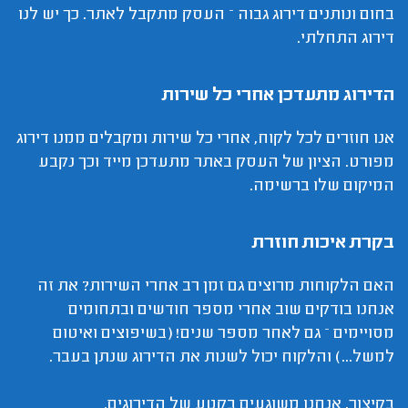
בחום ונותנים דירוג גבוה – העסק מתקבל לאתר. כך יש לנו
דירוג התחלתי.
הדירוג מתעדכן אחרי כל שירות
אנו חוזרים לכל לקוח, אחרי כל שירות ומקבלים ממנו דירוג
מפורט. הציון של העסק באתר מתעדכן מייד וכך נקבע
המיקום שלו ברשימה.
בקרת איכות חוזרת
האם הלקוחות מרוצים גם זמן רב אחרי השירות? את זה
אנחנו בודקים שוב אחרי מספר חודשים ובתחומים
מסויימים – גם לאחר מספר שנים! (בשיפוצים ואיטום
למשל...) והלקוח יכול לשנות את הדירוג שנתן בעבר.
בקיצור, אנחנו משוגעים בקטע של הדירוגים.