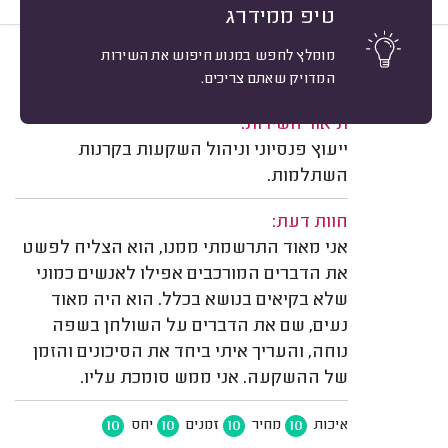
טיפ ממידרג
מומלץ לחפש במנוע חיפוש את השירות
10
גליה בכר, רמת השרון.
מיון
המדויק שאתם צריכים.
משוב: 11/03/2023
תיאור השירות:
ייעוץ פנסיוני וניהול השקעות בקרנות
השתלמות.
חוות דעת:
אני מאוד התרשמתי ממנו, הוא הצליח לפשט
את הדברים המורכבים אפילו לאנשים כמוני
שלא בקיאים בנושא בכלל. הוא היה מאוד
נעים, שם את הדברים על השולחן בשפה
נוחה, והעריך איתי ביחד את הסיכונים והזמן
של ההשקעה. אני ממש סומכת עליו.
10
10
10
10
איכות
מחיר
זמנים
יחס