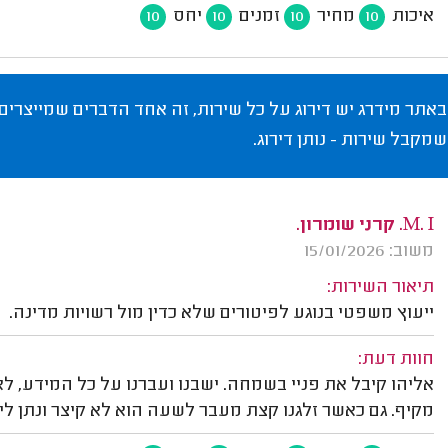
איכות
מחיר
זמנים
יחס
10
10
10
10
באתר מידרג יש דירוג על כל שירות, זה אחד הדברים שמייצרים
שמקבל שירות - נותן דירוג.
M. I. קרני שומרון.
משוב: 15/01/2026
תיאור השירות:
ייעוץ משפטי בנוגע לפיטורים שלא כדין מול רשויות מדינה.
חוות דעת:
אליהו קיבל את פניי בשמחה. ישבנו ועברנו על כל המידע, 
מקיף. גם כאשר זלגנו קצת מעבר לשעה הוא לא קיצר ונתן לי