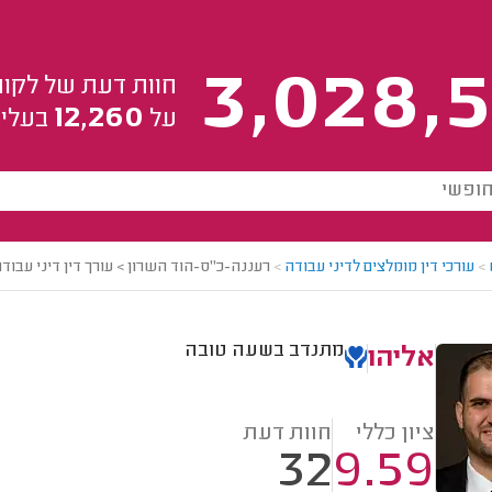
3,028,5
חוות דעת של לקוח
12,260
על
בעלי 
>
עורכי דין מומלצים לדיני עבודה
>
רעננה-כ"ס-הוד השרון > עורך דין דיני עבודה
מתנדב בשעה טובה
אליהו
ציון כללי
חוות דעת
32
9.59