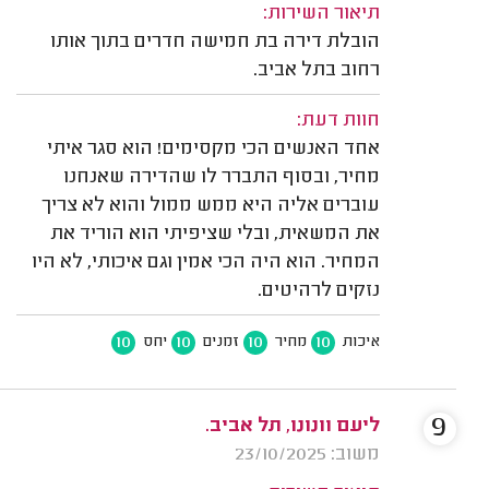
תיאור השירות:
הובלת דירה בת חמישה חדרים בתוך אותו
רחוב בתל אביב.
חוות דעת:
אחד האנשים הכי מקסימים! הוא סגר איתי
מחיר, ובסוף התברר לו שהדירה שאנחנו
עוברים אליה היא ממש ממול והוא לא צריך
את המשאית, ובלי שציפיתי הוא הוריד את
המחיר. הוא היה הכי אמין וגם איכותי, לא היו
נזקים לרהיטים.
10
10
10
10
איכות
מחיר
זמנים
יחס
9
ליעם וונונו, תל אביב.
משוב: 23/10/2025