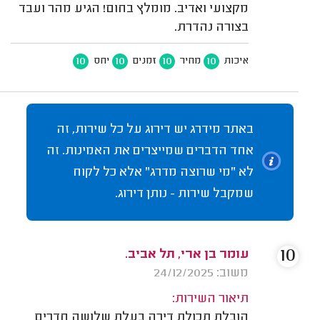
מקצועי ואדיב. מומלץ בחום! הגיע מהר ועבד
בצורה נהדרת.
10
10
10
10
איכות
מחיר
זמנים
יחס
באתר מידרג יש דירוג על כל שירות, זה
אחד הדברים שמייצרים את האמינות. זה
לא "מי שרוצה מדרג" אלא כל לקוח
שמקבל שירות - נותן דירוג.
10
עומר בן ארי, תל אביב.
משוב: 24/12/2025
תיאור השירות:
הובלת תכולת דירה בעלת שלושה חדרים