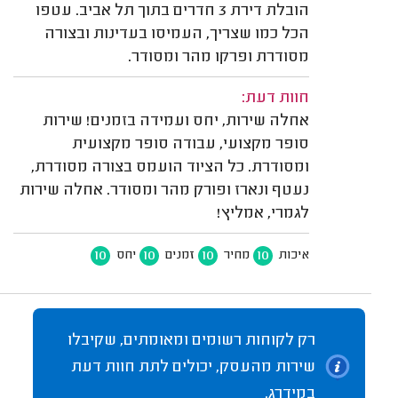
הובלת דירת 3 חדרים בתוך תל אביב. עטפו
הכל כמו שצריך, העמיסו בעדינות ובצורה
מסודרת ופרקו מהר ומסודר.
חוות דעת:
אחלה שירות, יחס ועמידה בזמנים! שירות
סופר מקצועי, עבודה סופר מקצועית
ומסודרת. כל הציוד הועמס בצורה מסודרת,
נעטף ונארז ופורק מהר ומסודר. אחלה שירות
לגמרי, אמליץ!
10
10
10
10
איכות
מחיר
זמנים
יחס
רק לקוחות רשומים ומאומתים, שקיבלו
שירות מהעסק, יכולים לתת חוות דעת
במידרג.