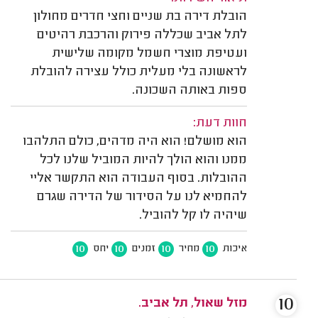
הובלת דירה בת שניים וחצי חדרים מחולון
לתל אביב שכללה פירוק והרכבת רהיטים
ועטיפת מוצרי חשמל מקומה שלישית
לראשונה בלי מעלית כולל עצירה להובלת
ספות באותה השכונה.
חוות דעת:
הוא מושלם! הוא היה מדהים, כולם התלהבו
ממנו והוא הולך להיות המוביל שלנו לכל
ההובלות. בסוף העבודה הוא התקשר אליי
להחמיא לנו על הסידור של הדירה שגרם
שיהיה לו קל להוביל.
10
10
10
10
איכות
מחיר
זמנים
יחס
10
מזל שאול, תל אביב.