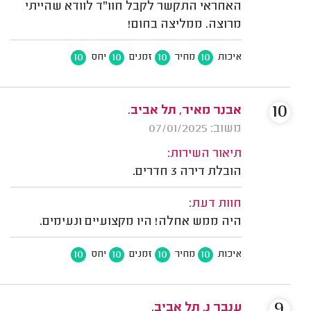
האחראי התקשר לקבל חוו"ד לוודא שהייתי
מרוצה. ממליצה בחום!
10
10
10
10
איכות
מחיר
זמנים
יחס
10
אבנר מאיר, תל אביב.
משוב: 07/01/2025
תיאור השירות:
הובלת דירה 3 חדרים.
חוות דעת:
היה ממש אחלה! היו מקצועיים ונעימים.
10
10
10
10
איכות
מחיר
זמנים
יחס
9
ענבר נ. תל אביב.