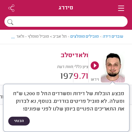
מידרג
...
עוברים דירה
>
מובילים מומלצים
>
תל אביב > מוביל מומלץ - ולאדיסלב
ולאדיסלב
ציון כללי
חוות דעת
197
9.71
וידאו
מבצע הובלות של דירות ומשרדים החל מ 1,200 ש"ח
חוות דעת
ממוצע
גלריה
אודות
ומעלה. לא מוביל פריטים בודדים. בנוסף, נא לבדוק
את התאריכים הפנויים ביומן שלנו לפני שפונים!
חוות דעת לפי:
הכל
(
197
)
הבנתי
הכי נפוצים
סוג שירות
סוג הובלה