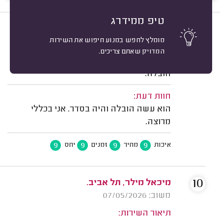
טיפ ממידרג
9
אורי ר. תל אביב.
מיון
מומלץ לחפש במנוע חיפוש את השירות
משוב: 17/06/2026
המדויק שאתם צריכים.
תיאור השירות:
הובלה.
חוות דעת:
הוא עשה הובלה והיה בסדר. אני בכללי
מרוצה.
9
9
9
9
איכות
מחיר
זמנים
יחס
10
מיכאל מילר, תל אביב.
משוב: 07/05/2026
תיאור השירות: