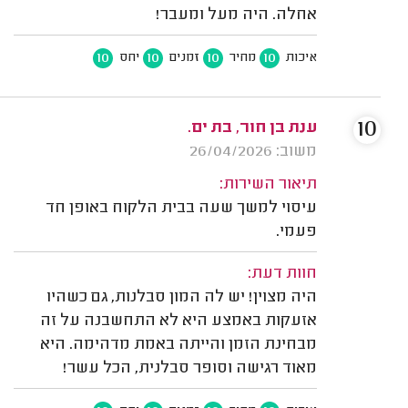
אחלה. היה מעל ומעבר!
10
10
10
10
איכות
מחיר
זמנים
יחס
10
ענת בן חור, בת ים.
משוב: 26/04/2026
תיאור השירות:
עיסוי למשך שעה בבית הלקוח באופן חד
פעמי.
חוות דעת:
היה מצוין! יש לה המון סבלנות, גם כשהיו
אזעקות באמצע היא לא התחשבנה על זה
מבחינת הזמן והייתה באמת מדהימה. היא
מאוד רגישה וסופר סבלנית, הכל עשר!