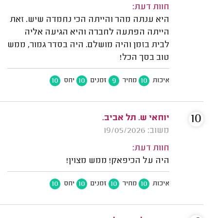
חוות דעת:
היא ענתה מהר והייתה הכי נחמדה שיש. זאת
הייתה הפתעה לחברה והיא הגיעה אליה
לבית בזמן והיה מושלם. היה בסדר גמור, ממש
טוב בסך הכל!
10
10
9
10
איכות
מחיר
זמנים
יחס
10
יוחאי ש. תל אביב.
משוב: 19/05/2026
חוות דעת:
היה על הכיפאק! ממש מצוין!
10
10
10
10
איכות
מחיר
זמנים
יחס