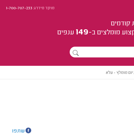
מוקד מידרג:
1-700-707-233
 קודמים
149
צוע
מומלצים
ב-
ענפים
ום מומלץ - עלא
שתפו