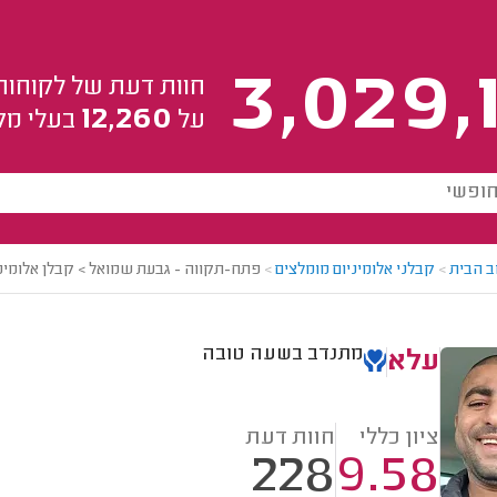
3,029,
חוות דעת של לקוחות
12,260
על
בעלי מק
ב הבית
>
קבלני אלומיניום מומלצים
>
פתח-תקווה - גבעת שמואל > קבלן אלומיני
מתנדב בשעה טובה
עלא
ציון כללי
חוות דעת
228
9.58