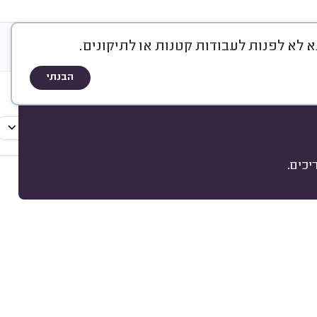
&
ות
A
Q
שיטת הדירוג
הבנתי
ת דלתות
התקנת תריסים
עבודות נוספות
כים.
מיון