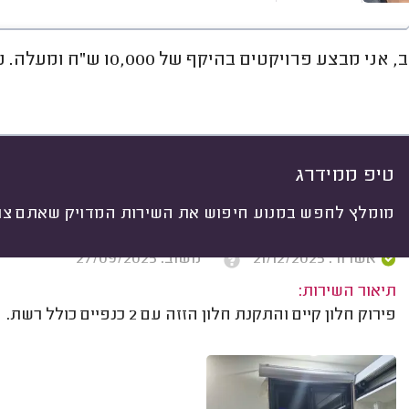
צע פרויקטים בהיקף של 10,000 ש"ח ומעלה. נא לא לפנות לעבודות קטנות או לתיקונים.
חוות דעת
ממוצע
גלריה
אוד
יתי
 לפי:
הכל
(
228
)
ים
התקנת חלונות
סגירת מרפסות
התקנ
טיפ ממידרג
מומלץ לחפש במנוע חיפוש את השירות המדויק שאתם צרי
אבי חליבה, פתח תקווה.
אשרור: 21/12/2025
משוב: 27/09/2025
תיאור השירות:
פירוק חלון קיים והתקנת חלון הזזה עם 2 כנפיים כולל רשת.