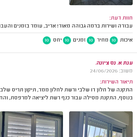
חוות דעת:
עבודה ושירות ברמה גבוהה מאוד! אדיב, עומד בזמנים והעבודה 
איכות
מחיר
זמנים
יחס
10
10
10
10
ענת א. נס ציונה.
משוב: 24/06/2026
תיאור השירות:
התקנה של חלון דו שלבי ורשת לחלון ממד, תיקון תריס שלב
בנוסף, התקנת מסילה עבור כנף רשת ליציאה למרפסת, והח