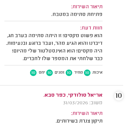
תיאור השירות:
פתיחת סתימה במטבח.
חוות דעת:
הוא פשוט מקסים! זו היתה סתימה בערב חג,
דיברנו והוא הגיע מהר, ועבד ברוגע ובנעימות.
היה מקסים! הוא האינסטלטור שלי מהיום!
כבר שלחתי את המספר שלו לחברים.
10
10
10
10
איכות
מחיר
זמנים
יחס
10
אריאל סולודקי, כפר סבא.
משוב: 31/03/2026
תיאור השירות:
תיקון צנרת בשירותים.