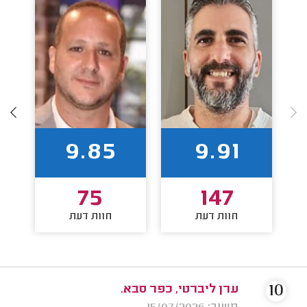
9.85
9.91
75
147
חוות דעת
חוות דעת
10
ערן ליברטי, כפר סבא.