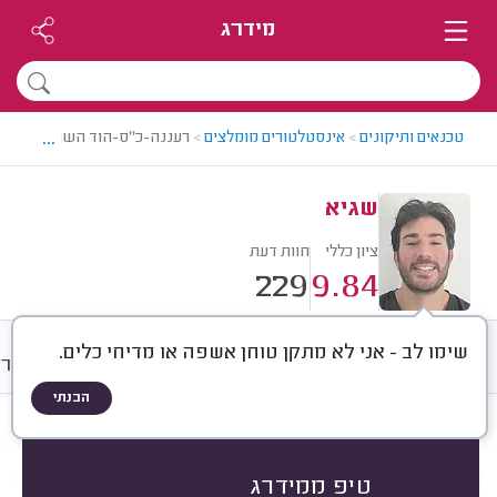
מידרג
...
טכנאים ותיקונים
>
אינסטלטורים מומלצים
>
רעננה-כ"ס-הוד השרון > אינסט
שגיא
ציון כללי
חוות דעת
229
9.84
שימו לב - אני לא מתקן טוחן אשפה או מדיחי כלים.
חוות דעת
מחירים
ממוצע
גלרי
הבנתי
חוות דעת לפי:
הכל
(
229
)
הכי נפוצים
סוגי סתימות
אביזרי אינסטלציה
טיפ ממידרג