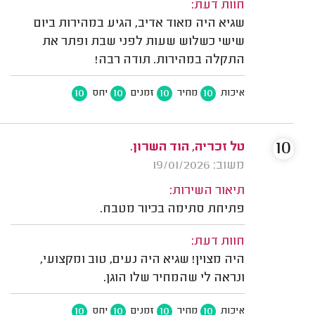
חוות דעת:
שגיא היה מאוד אדיב, הגיע במהירות ביום
שישי כשלוש שעות לפני שבת ופתר את
התקלה במהירות. תודה רבה!
10
10
10
10
איכות
מחיר
זמנים
יחס
10
טל זכריה, הוד השרון.
משוב: 19/01/2026
תיאור השירות:
פתיחת סתימה בכיור מטבח.
חוות דעת:
היה מצוין! שגיא היה נעים, טוב ומקצועי,
ונראה לי שהמחיר שלו הוגן.
10
10
10
10
איכות
מחיר
זמנים
יחס