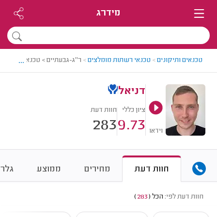
מידרג
...
טכנאים ותיקונים
>
טכנאי רשתות מומלצים
>
ר"ג-גבעתיים > טכנאי רשתות מ
דניאל
ציון כללי
חוות דעת
283
9.73
וידאו
חוות דעת
מחירים
ממוצע
גלרי
חוות דעת לפי:
הכל
(
283
)