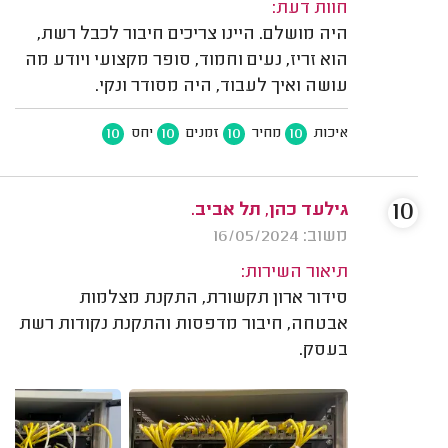
חוות דעת:
היה מושלם. היינו צריכים חיבור לכבל רשת,
הוא זריז, נעים וחמוד, סופר מקצועי ויודע מה
עושה ואיך לעבוד, היה מסודר ונקי.
10
10
10
10
איכות
מחיר
זמנים
יחס
10
גילעד כהן, תל אביב.
משוב: 16/05/2024
תיאור השירות:
סידור ארון תקשורת, התקנת מצלמות
אבטחה, חיבור מדפסות והתקנת נקודות רשת
בעסק.